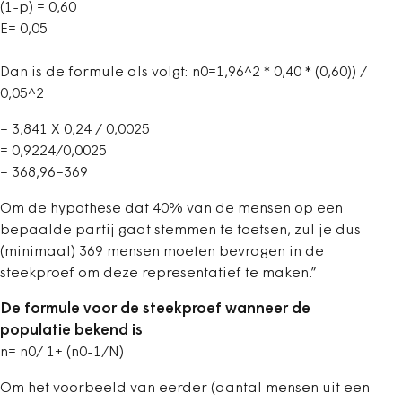
(1-p) = 0,60
E= 0,05
Dan is de formule als volgt:
n0=1,96^2 * 0,40 * (0,60)) /
0,05^2
= 3,841 X 0,24 / 0,0025
= 0,9224/0,0025
= 368,96=369
Om de hypothese dat 40% van de mensen op een
bepaalde partij gaat stemmen te toetsen, zul je dus
(minimaal) 369 mensen moeten bevragen in de
steekproef om deze representatief te maken.”
De formule voor de steekproef wanneer de
populatie bekend is
n= n0/ 1+ (n0-1/N)
Om het voorbeeld van eerder (aantal mensen uit een