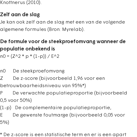
Knottnerus (2010).
Zelf aan de slag
Je kan ook zelf aan de slag met een van de volgende
algemene formules (Bron:
Myrelab).
De formule voor de steekproefomvang wanneer de
populatie onbekend is
n0 = (Z^2 * p * (1-p)) / E^2
n0 De steekproefomvang
Z De z-score (bijvoorbeeld 1,96 voor een
betrouwbaarheidsniveau van 95%*)
P De verwachte populatieproportie (bijvoorbeeld
0,5 voor 50%)
(1-p) De complementaire populatieproportie,
E De gewenste foutmarge (bijvoorbeeld 0,05 voor
5%)
* De z-score is een statistische term en er is een apart