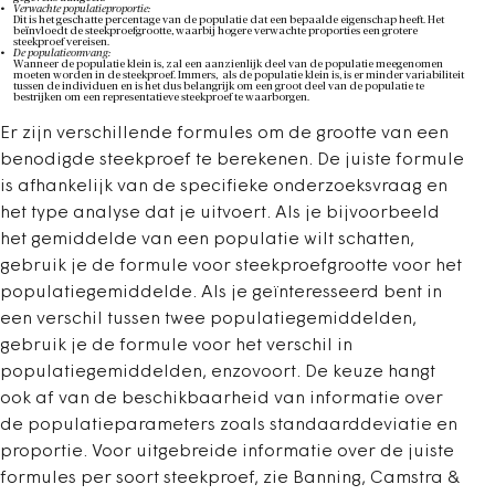
Verwachte populatieproportie:
Dit is het geschatte percentage van de populatie dat een bepaalde eigenschap heeft. Het
beïnvloedt de steekproefgrootte, waarbij hogere verwachte proporties een grotere
steekproef vereisen.
De populatieomvang:
Wanneer de populatie klein is, zal een aanzienlijk deel van de populatie meegenomen
moeten worden in de steekproef. Immers, als de populatie klein is, is er minder variabiliteit
tussen de individuen en is het dus belangrijk om een groot deel van de populatie te
bestrijken om een representatieve steekproef te waarborgen.
Er zijn verschillende formules om de grootte van een
benodigde steekproef te berekenen. De juiste formule
is afhankelijk van de specifieke onderzoeksvraag en
het type analyse dat je uitvoert. Als je bijvoorbeeld
het gemiddelde van een populatie wilt schatten,
gebruik je de formule voor steekproefgrootte voor het
populatiegemiddelde. Als je geïnteresseerd bent in
een verschil tussen twee populatiegemiddelden,
gebruik je de formule voor het verschil in
populatiegemiddelden, enzovoort. De keuze hangt
ook af van de beschikbaarheid van informatie over
de populatieparameters zoals standaarddeviatie en
proportie. Voor uitgebreide informatie over de juiste
formules per soort steekproef, zie Banning, Camstra &