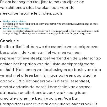
En om het nog makkelijker te maken zijn er op
verschillende sites berekentools voor de
steekproefgrootte te vinden, zoals:
Steekproefcalculator:
berekening op basis van populatieomvang, betrouwbaarheidsniveau, foutmarge en mate
van spreiding.
Social science statistiscs:
berekent de steekproefgrootte op basis van het betrouwbaarheidsniveau, foutmarge, mate
van spreiding, én als er sprake is van een kleine populatie, ook de populatiegrootte.
Conclusie
In dit artikel hebben we de essentie van steekproeven
besproken, de kunst van het vormen van een
representatieve steekproef verkend en de wetenschap
achter het bepalen van de juiste steekproefgrootte
onthuld. Het nemen van beslissingen op basis van data
vereist niet alleen kennis, maar ook een doordachte
aanpak. Efficiënt onderzoek is hierbij essentieel,
omdat ondanks de beschikbaarheid van enorme
datasets, specifiek onderzoek vaak nodig is om
cruciale vragen te beantwoorden. Van Dam
Datapartners voert veelal aanvullend onderzoek uit