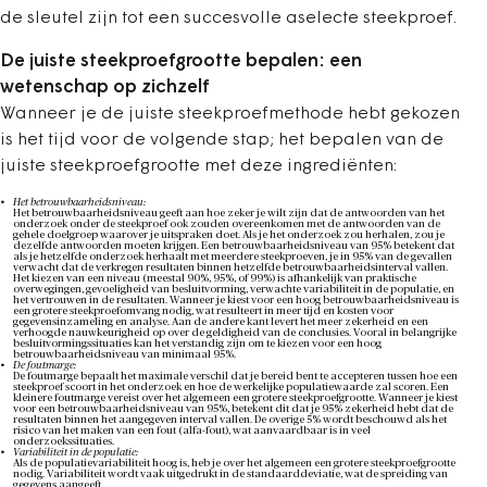
de sleutel zijn tot een succesvolle aselecte steekproef.
De juiste steekproefgrootte bepalen: een
wetenschap op zichzelf
Wanneer je de juiste steekproefmethode hebt gekozen
is het tijd voor de volgende stap; het bepalen van de
juiste steekproefgrootte met deze ingrediënten:
Het betrouwbaarheidsniveau:
Het betrouwbaarheidsniveau geeft aan hoe zeker je wilt zijn dat de antwoorden van het
onderzoek onder de steekproef ook zouden overeenkomen met de antwoorden van de
gehele doelgroep waarover je uitspraken doet. Als je het onderzoek zou herhalen, zou je
dezelfde antwoorden moeten krijgen. Een betrouwbaarheidsniveau van 95% betekent dat
als je hetzelfde onderzoek herhaalt met meerdere steekproeven, je in 95% van de gevallen
verwacht dat de verkregen resultaten binnen hetzelfde betrouwbaarheidsinterval vallen.
Het kiezen van een niveau (meestal 90%, 95%, of 99%) is afhankelijk van praktische
overwegingen, gevoeligheid van besluitvorming, verwachte variabiliteit in de populatie, en
het vertrouwen in de resultaten. Wanneer je kiest voor een hoog betrouwbaarheidsniveau is
een grotere steekproefomvang nodig, wat resulteert in meer tijd en kosten voor
gegevensinzameling en analyse. Aan de andere kant levert het meer zekerheid en een
verhoogde nauwkeurigheid op over de geldigheid van de conclusies. Vooral in belangrijke
besluitvormingssituaties kan het verstandig zijn om te kiezen voor een hoog
betrouwbaarheidsniveau van minimaal 95%.
De foutmarge:
De foutmarge bepaalt het maximale verschil dat je bereid bent te accepteren tussen hoe een
steekproef scoort in het onderzoek en hoe de werkelijke populatiewaarde zal scoren. Een
kleinere foutmarge vereist over het algemeen een grotere steekproefgrootte. Wanneer je kiest
voor een betrouwbaarheidsniveau van 95%, betekent dit dat je 95% zekerheid hebt dat de
resultaten binnen het aangegeven interval vallen. De overige 5% wordt beschouwd als het
risico van het maken van een fout (alfa-fout), wat aanvaardbaar is in veel
onderzoekssituaties.
Variabiliteit in de populatie:
Als de populatievariabiliteit hoog is, heb je over het algemeen een grotere steekproefgrootte
nodig. Variabiliteit wordt vaak uitgedrukt in de standaarddeviatie, wat de spreiding van
gegevens aangeeft.