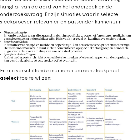
hangt af van de aard van het onderzoek en de
onderzoeksvraag. Er zijn situaties waarin selecte
steekproeven relevanter en passender kunnen zijn
Diepgaand begrip
:
Bij onderzoeken waar diepgaand inzicht in specifieke groepen of fenomenen nodig is, kan
een selecte steekproef geschikter zijn. Dit is vaak het geval bij kwalitatieve onderzoeken.
Beperkte middelen:
In situaties waarin tijd en middelen beperkt zijn, kan een selecte steekproef efficiënter zijn.
Het stelt onderzoekers in staat zich te concentreren op specifieke doelgroepen zonder de
uitgebreide dataverzameling van aselecte steekproeven.
Specifieke doelstellingen
:
Als het onderzoek zich richt op specifieke kenmerken of eigenschappen van de populatie,
kan een doelgerichte selecte steekproef relevant zijn.
Er zijn verschillende manieren om een steekproef
aselect
toe te wijzen: