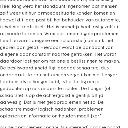
Heel lang werd het standpunt ingenomen dat mensen
zelf weer uit hun armoedesituatie konden komen en
hoewel dit idee past bij het behouden van autonomie,
is het niet realistisch. Het is namelijk heel lastig zelf uit
armoede te komen. Wanneer iemand geldproblemen
heeft, ervaart diegene een schaarste (namelijk: het
gebrek aan geld). Hierdoor wordt de aandacht van
diegene daar constant naartoe getrokken. Het wordt
daardoor lastiger om rationele beslissingen te maken.
De beslisvaardigheid ligt, door de schaarste, dus
onder druk. Je zou het kunnen vergelijken met honger
hebben: als je honger hebt, is het lastig om je
gedachten op iets anders te richten.
De honger (of
schaarste) is op de achtergrond eigenlijk altijd
aanwezig. Dat is met geldproblemen net zo. De
schaarste maakt logisch nadenken, problemen
oplossen en informatie onthouden moeilijker.”
Als geldproblemen continu (sluimerend) door je hoofd