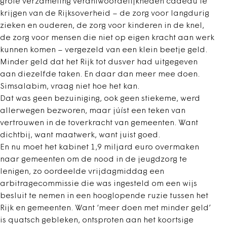
grote verzameling verantwoordelijkheden cadeau te
krijgen van de Rijksoverheid – de zorg voor langdurig
zieken en ouderen, de zorg voor kinderen in de knel,
de zorg voor mensen die niet op eigen kracht aan werk
kunnen komen – vergezeld van een klein beetje geld.
Minder geld dat het Rijk tot dusver had uitgegeven
aan diezelfde taken. En daar dan meer mee doen.
Simsalabim, vraag niet hoe het kan.
Dat was geen bezuiniging, ook geen stiekeme, werd
allerwegen bezworen, maar júíst een teken van
vertrouwen in de toverkracht van gemeenten. Want
dichtbij, want maatwerk, want juist goed.
En nu moet het kabinet 1,9 miljard euro overmaken
naar gemeenten om de nood in de jeugdzorg te
lenigen, zo oordeelde vrijdagmiddag een
arbitragecommissie die was ingesteld om een wijs
besluit te nemen in een hoog­lopende ruzie tussen het
Rijk en gemeenten. Want ‘meer doen met minder geld’
is quatsch gebleken, ontsproten aan het koortsige