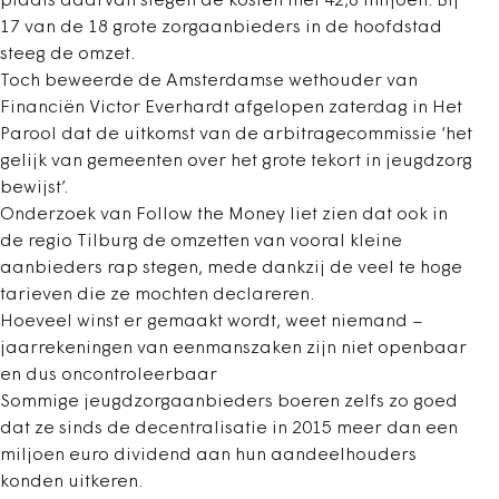
plaats daarvan stegen de kosten met 42,8 miljoen. Bij
17 van de 18 grote zorgaanbieders in de hoofdstad
steeg de omzet.
Toch beweerde de Amsterdamse wethouder van
Financiën Victor Everhardt afgelopen zaterdag in Het
Parool dat de uitkomst van de arbitragecommissie ‘het
gelijk van gemeenten over het grote tekort in jeugdzorg
bewijst’.
Onderzoek van Follow the Money liet zien dat ook in
de regio Tilburg de omzetten van vooral kleine
aanbieders rap stegen, mede dankzij de veel te hoge
tarieven die ze mochten declareren.
Hoeveel winst er gemaakt wordt, weet niemand –
jaarrekeningen van eenmanszaken zijn niet openbaar
en dus oncontroleerbaar
Sommige jeugdzorgaanbieders boeren zelfs zo goed
dat ze sinds de decentralisatie in 2015 meer dan een
miljoen euro dividend aan hun aandeelhouders
konden uitkeren.