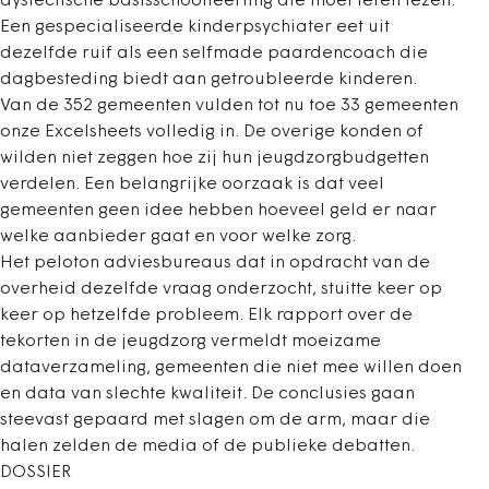
dyslectische basisschoolleerling die moet leren lezen.
Een gespecialiseerde kinderpsychiater eet uit
dezelfde ruif als een selfmade paardencoach die
dagbesteding biedt aan getroubleerde kinderen.
Van de 352 gemeenten vulden tot nu toe 33 gemeenten
onze Excelsheets volledig in. De overige konden of
wilden niet zeggen hoe zij hun jeugdzorgbudgetten
verdelen. Een belangrijke oorzaak is dat veel
gemeenten geen idee hebben hoeveel geld er naar
welke aanbieder gaat en voor welke zorg.
Het peloton adviesbureaus dat in opdracht van de
overheid dezelfde vraag onderzocht, stuitte keer op
keer op hetzelfde probleem. Elk rapport over de
tekorten in de jeugdzorg vermeldt moeizame
dataverzameling, gemeenten die niet mee willen doen
en data van slechte kwaliteit. De conclusies gaan
steevast gepaard met slagen om de arm, maar die
halen zelden de media of de publieke debatten.
DOSSIER