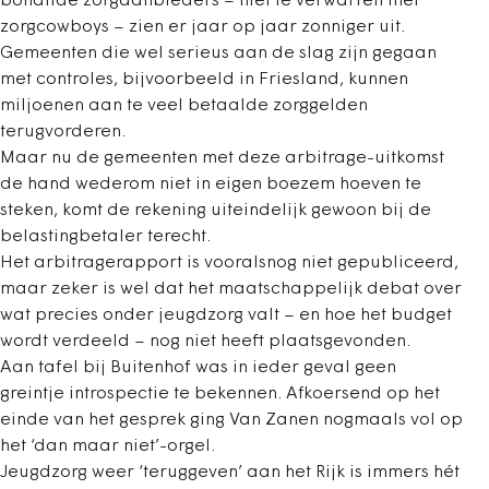
bonafide zorgaanbieders – niet te verwarren met
zorgcowboys – zien er jaar op jaar zonniger uit.
Gemeenten die wel serieus aan de slag zijn gegaan
met controles, bijvoorbeeld in Friesland, kunnen
miljoenen aan te veel betaalde zorggelden
terugvorderen.
Maar nu de gemeenten met deze arbitrage-uitkomst
de hand wederom niet in eigen boezem hoeven te
steken, komt de rekening uiteindelijk gewoon bij de
belastingbetaler terecht.
Het arbitragerapport is vooralsnog niet gepubliceerd,
maar zeker is wel dat het maatschappelijk debat over
wat precies onder jeugdzorg valt – en hoe het budget
wordt verdeeld – nog niet heeft plaatsgevonden.
Aan tafel bij Buitenhof was in ieder geval geen
greintje introspectie te bekennen. Afkoersend op het
einde van het gesprek ging Van Zanen nogmaals vol op
het ‘dan maar niet’-orgel.
Jeugdzorg weer ‘teruggeven’ aan het Rijk is immers hét