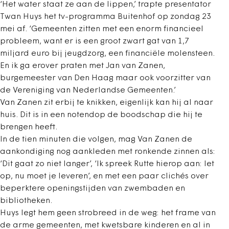
‘Het water staat ze aan de lippen,’ trapte presentator
Twan Huys het tv-programma Buitenhof op zondag 23
mei af. ‘Gemeenten zitten met een enorm financieel
probleem, want er is een groot zwart gat van 1,7
miljard euro bij jeugdzorg, een financiële molensteen.
En ik ga erover praten met Jan van Zanen,
burgemeester van Den Haag maar ook voorzitter van
de Vereniging van Nederlandse Gemeenten.’
Van Zanen zit erbij te knikken, eigenlijk kan hij al naar
huis. Dit is in een notendop de boodschap die hij te
brengen heeft.
In de tien minuten die volgen, mag Van Zanen de
aankondiging nog aankleden met ronkende zinnen als:
‘Dit gaat zo niet langer’, ‘Ik spreek Rutte hierop aan: let
op, nu moet je leveren’, en met een paar clichés over
beperktere openingstijden van zwembaden en
bibliotheken.
Huys legt hem geen strobreed in de weg: het frame van
de arme gemeenten, met kwetsbare kinderen en al in