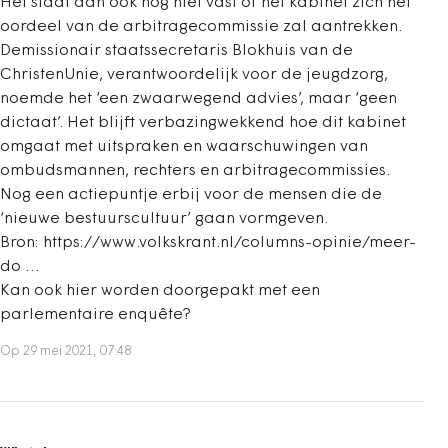
Het staat dan ook nog niet vast of het kabinet zich het
oordeel van de arbitragecommissie zal aantrekken.
Demissionair staatssecretaris Blokhuis van de
ChristenUnie, verantwoordelijk voor de jeugdzorg,
noemde het ‘een zwaarwegend advies’, maar ‘geen
dictaat’. Het blijft ver­bazingwekkend hoe dit kabinet
omgaat met uitspraken en waarschuwingen van
ombudsmannen, rechters en ­arbitragecommissies.
Nog een actiepuntje erbij voor de mensen die de
‘nieuwe bestuurscultuur’ gaan vormgeven.
Bron: https://www.volkskrant.nl/columns-opinie/meer-
do …
Kan ook hier worden doorgepakt met een
parlementaire enquête?
Op 29 mei 2021, 07:48