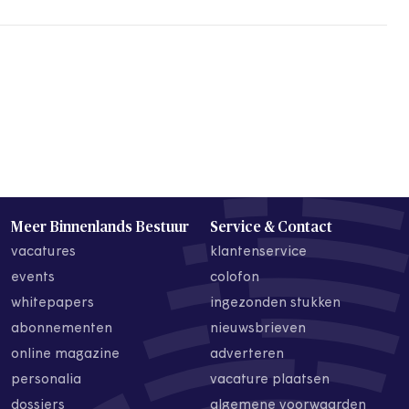
Meer Binnenlands Bestuur
Service & Contact
vacatures
klantenservice
events
colofon
whitepapers
ingezonden stukken
abonnementen
nieuwsbrieven
online magazine
adverteren
personalia
vacature plaatsen
dossiers
algemene voorwaarden