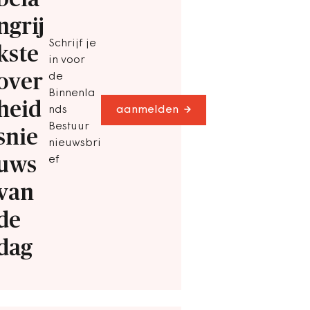
ngrij
Schrijf je
kste
in voor
over
de
Binnenla
heid
nds
aanmelden
Bestuur
snie
nieuwsbri
uws
ef
van
de
dag