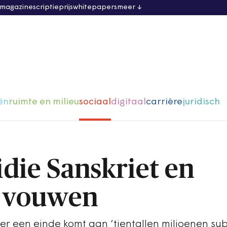
 magazine
scriptieprijs
whitepapers
meer
ën
ruimte en milieu
sociaal
digitaal
carrière
juridisch
idie Sanskriet en
 vouwen
r een einde komt aan ‘tientallen miljoenen sub