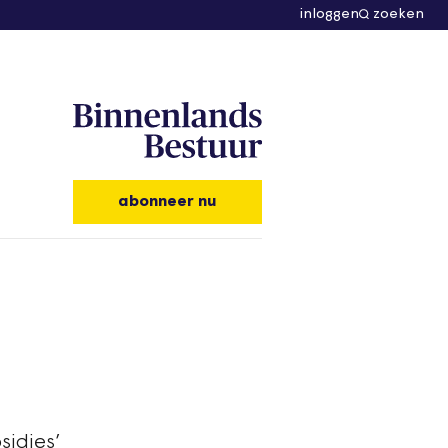
inloggen
zoeken
abonneer nu
sidies’