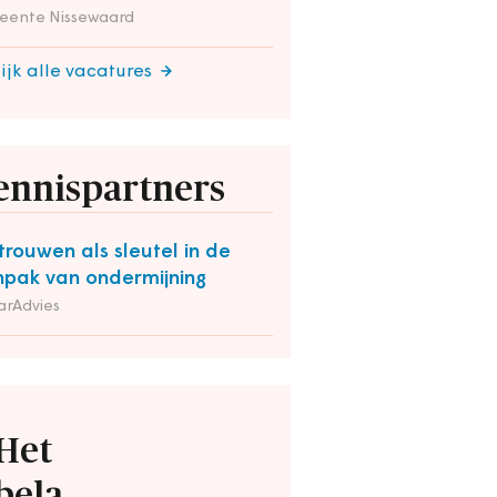
eente Nissewaard
ijk alle vacatures
ennispartners
trouwen als sleutel in de
pak van ondermijning
arAdvies
Het
bela