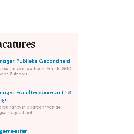
acatures
ager Publieke Gezondheid
onsultancy in opdracht van de GGD
bant-Zuidoost
ager Faculteitsbureau IT &
ign
onsultancy in opdracht van de
gse Hogeschool
rgemeester