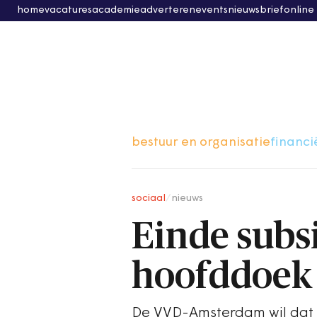
home
vacatures
academie
adverteren
events
nieuwsbrief
online
bestuur en organisatie
financi
sociaal
/
nieuws
Einde subs
hoofddoek
De VVD-Amsterdam wil dat e