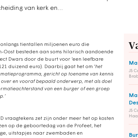
cheiding van kerk en…
V
nlangs tientallen miljoenen euro die
am-Oost besteden aan soms hilarisch aandoende
oject Dwars door de buurt voor ‘een leefbare
Man
121 duizend euro). Daarbij gaat het om ‘
het
JS C
formatieprogramma, gericht op toename van kennis
Bra
 over en vooraf bepaald onderwerp, met als doel
ormatieachterstand van een burger of een groep
Man
p.’
Des
JS C
Haa
D vraagtekens zet zijn onder meer het op kosten
ozen op de geboortedag van de Profeet, het
dge, uitstapjes naar zwembaden en
Bu