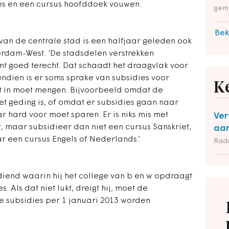
es en een cursus hoofddoek vouwen.
gem
Bek
van de centrale stad is een halfjaar geleden ook
erdam-West. ‘De stadsdelen verstrekken
mt goed terecht. Dat schaadt het draagvlak voor
ndien is er soms sprake van subsidies voor
K
t in moet mengen. Bijvoorbeeld omdat de
het geding is, of omdat er subsidies gaan naar
r hard voor moet sparen. Er is niks mis met
Ver
, maar subsidieer dan niet een cursus Sanskriet,
aan
 een cursus Engels of Nederlands.’
Rad
diend waarin hij het college van b en w opdraagt
. Als dat niet lukt, dreigt hij, moet de
e subsidies per 1 januari 2013 worden