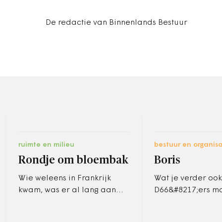
De redactie van Binnenlands Bestuur
ruimte en milieu
bestuur en organisa
Rondje om bloembak
Boris
Wie weleens in Frankrijk
Wat je verder ook
kwam, was er al lang aan
D66&#8217;ers ma
gewend, maar in Nederland
ze leggen vaak e
moet het ergens halverwege
onthutsende eerl