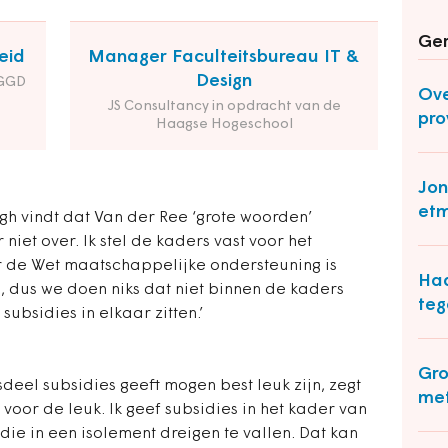
Ger
eid
Manager Faculteitsbureau IT &
Design
 GGD
Ove
JS Consultancy in opdracht van de
pro
Haagse Hogeschool
Jo
etm
h vindt dat Van der Ree ‘grote woorden’
 niet over. Ik stel de kaders vast voor het
er de Wet maatschappelijke ondersteuning is
Haa
, dus we doen niks dat niet binnen de kaders
teg
subsidies in elkaar zitten.’
Gro
deel subsidies geeft mogen best leuk zijn, zegt
met
n voor de leuk. Ik geef subsidies in het kader van
ie in een isolement dreigen te vallen. Dat kan