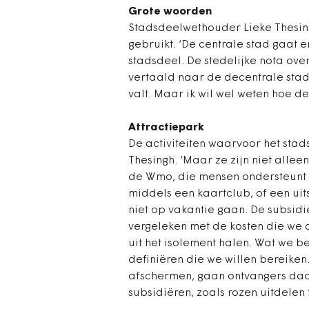
Grote woorden
Stadsdeelwethouder Lieke Thesing
gebruikt. ‘De centrale stad gaat er
stadsdeel. De stedelijke nota ov
vertaald naar de decentrale stad
valt. Maar ik wil wel weten hoe de 
Attractiepark
De activiteiten waarvoor het stads
Thesingh. ‘Maar ze zijn niet allee
de Wmo, die mensen ondersteunt d
middels een kaartclub, of een uit
niet op vakantie gaan. De subsid
vergeleken met de kosten die we a
uit het isolement halen. Wat we b
definiëren die we willen bereiken
afschermen, gaan ontvangers daar
subsidiëren, zoals rozen uitdelen