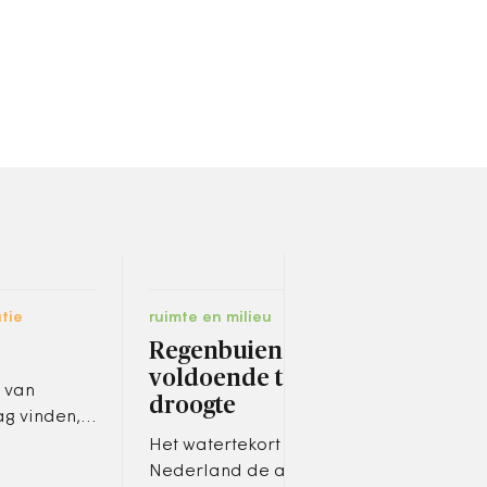
tie
ruimte en milieu
socia
Regenbuien niet
Ein
voldoende tegen
San
 van
droogte
ho
g vinden,
en
Het watertekort waar
De V
ijkheid aan
Nederland de afgelopen
er e