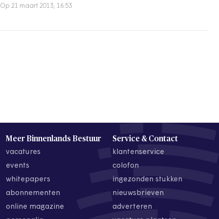
Op 21 maart 2013, 16:53
Meer Binnenlands Bestuur
Service & Contact
vacatures
klantenservice
events
colofon
whitepapers
ingezonden stukken
abonnementen
nieuwsbrieven
online magazine
adverteren