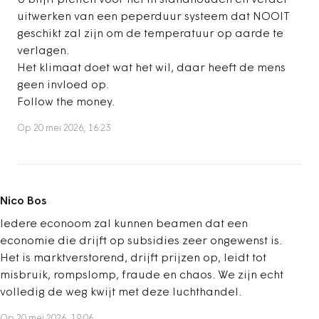
U blijft pleiten voor het in standhouden en verder
uitwerken van een peperduur systeem dat NOOIT
geschikt zal zijn om de temperatuur op aarde te
verlagen.
Het klimaat doet wat het wil, daar heeft de mens
geen invloed op.
Follow the money.
Op 20 mei 2026, 16:23
Nico Bos
Iedere econoom zal kunnen beamen dat een
economie die drijft op subsidies zeer ongewenst is.
Het is marktverstorend, drijft prijzen op, leidt tot
misbruik, rompslomp, fraude en chaos. We zijn echt
volledig de weg kwijt met deze luchthandel.
Op 20 mei 2026, 19:06