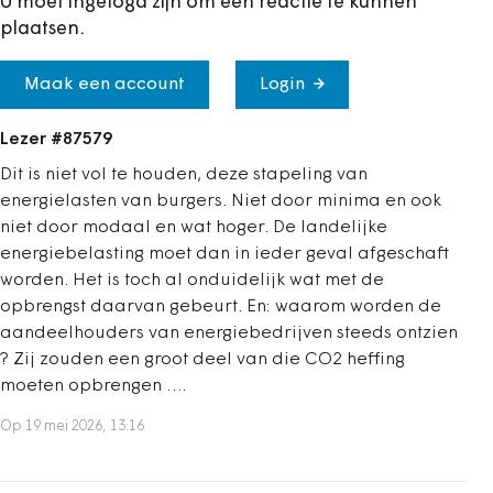
U moet ingelogd zijn om een reactie te kunnen
plaatsen.
Maak een account
Login
Lezer #87579
Dit is niet vol te houden, deze stapeling van
energielasten van burgers. Niet door minima en ook
niet door modaal en wat hoger. De landelijke
energiebelasting moet dan in ieder geval afgeschaft
worden. Het is toch al onduidelijk wat met de
opbrengst daarvan gebeurt. En: waarom worden de
aandeelhouders van energiebedrijven steeds ontzien
? Zij zouden een groot deel van die CO2 heffing
moeten opbrengen ….
Op 19 mei 2026, 13:16