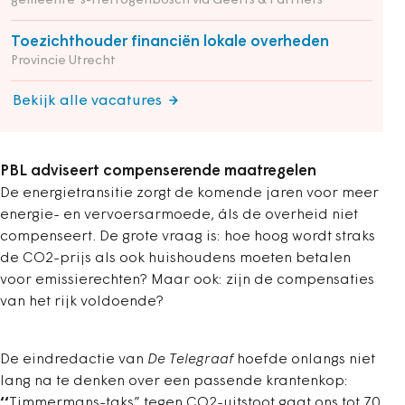
gemeente 's-Hertogenbosch via Geerts & Partners
Toezichthouder financiën lokale overheden
Provincie Utrecht
Bekijk alle vacatures
PBL adviseert compenserende maatregelen
De energietransitie zorgt de komende jaren voor meer
energie- en vervoersarmoede, áls de overheid niet
compenseert. De grote vraag is: hoe hoog wordt straks
de CO2-prijs als ook huishoudens moeten betalen
voor emissierechten? Maar ook: zijn de compensaties
van het rijk voldoende?
De eindredactie van
De Telegraaf
hoefde onlangs niet
lang na te denken over een passende krantenkop:
‘‘
Timmermans-taks” tegen CO2-uitstoot gaat ons tot 70