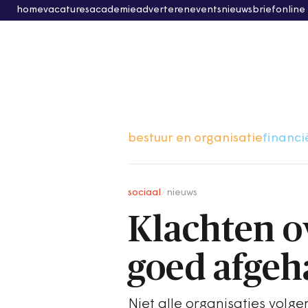
home
vacatures
academie
adverteren
events
nieuwsbrief
online
bestuur en organisatie
financi
sociaal
/
nieuws
Klachten o
goed afgeh
Niet alle organisaties volg