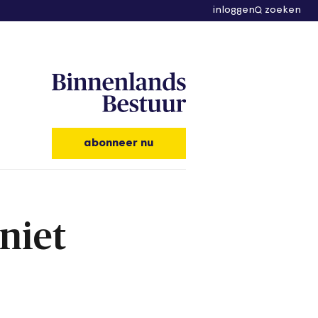
inloggen
zoeken
abonneer nu
niet