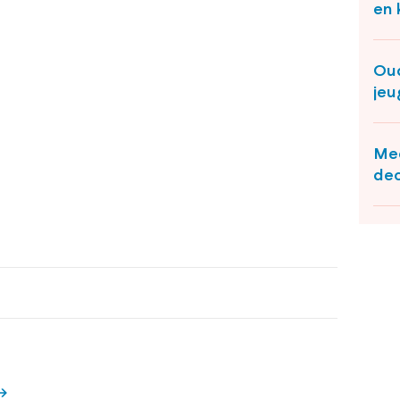
en 
Oud
jeu
Mee
dec