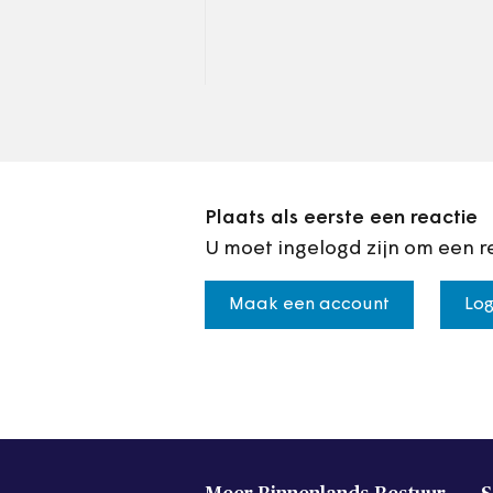
veroudering en hoge
exploitatie- en
energiekosten
Plaats als eerste een reactie
U moet ingelogd zijn om een r
Maak een account
Log