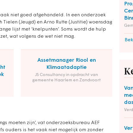
Pro
Cen
vaak niet goed afgehandeld. In een onderzoek
Bin
h Tielen (Jeugd) en Arno Rutte (Justitie) woensdag
Gem
nge lijst met ‘knelpunten’. Soms wordt de hulp
ezet, wat volgens de wet niet mag.
Bek
Assetmanager Riool en
cht
Klimaatadaptie
K
ek
JS Consultancy in opdracht van
gemeente Haarlem en Zandvoort
Van
mee
das
Ver
 engs moeten zijn’, vat onderzoeksbureau AEF
Ver
s ouders is het vaak niet mogelijk om zonder