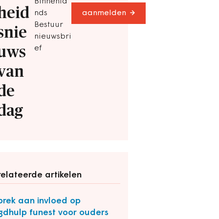
Binnenla
heid
nds
aanmelden
Bestuur
snie
nieuwsbri
uws
ef
van
de
dag
elateerde artikelen
rek aan invloed op
gdhulp funest voor ouders