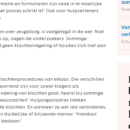
aan
rmatie en formulieren zijn vaak in te moeilijke
Rad
et proces schrikt af.’ Ook voor hulpverleners
.
Van
 over jeugdzorg, is vastgelegd in de wet. Niet
ver
els op, zagen de onderzoekers. Sommige
Schu
 geen klachtenregeling of houden zich niet aan
klachtenprocedures van elkaar. Die verschillen
warrend zijn voor zowel klagers als
ndeling van klachten gaat, heerst bij sommige
ssionaliteit’. Hulporganisaties trekken
de klachten. En wanneer ze wel iets veranderen,
n duidelijke of blijvende manier. ‘Hierdoor
 bestaan.’