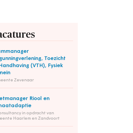
acatures
ammanager
gunningverlening, Toezicht
Handhaving (VTH), Fysiek
mein
eente Zevenaar
etmanager Riool en
maatadaptie
onsultancy in opdracht van
eente Haarlem en Zandvoort