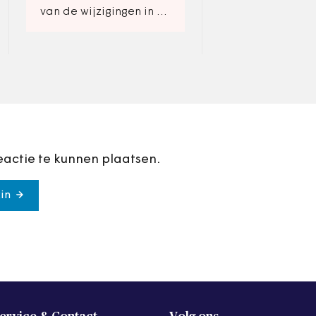
geleden koos voo
van de wijzigingen in de
unieke aanpak in 
Wsnp zichtbaar.
domein.
eactie te kunnen plaatsen.
in