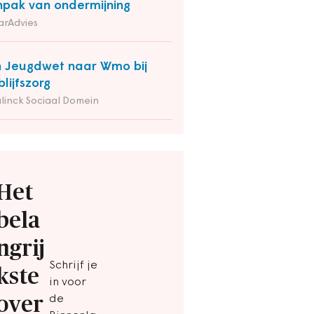
pak van ondermijning
arAdvies
 Jeugdwet naar Wmo bij
blijfszorg
linck Sociaal Domein
Het
bela
ngrij
Schrijf je
kste
in voor
over
de