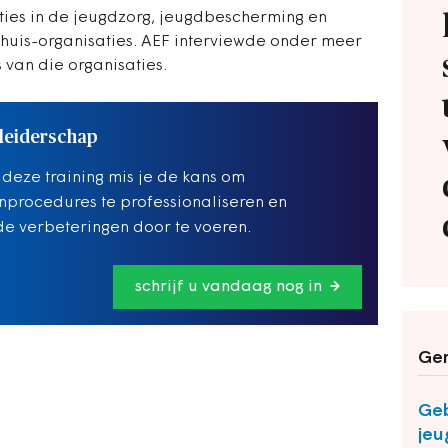
ties in de jeugdzorg, jeugdbescherming en
Thuis-organisaties. AEF interviewde onder meer
van die organisaties.
 leiderschap
deze training mis je de kans om
nprocedures te professionaliseren en
de verbeteringen door te voeren.
schrijf u vandaag nog in
Ger
Geb
jeu