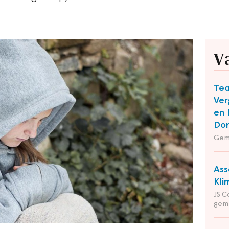
V
Te
Ver
en 
Do
Gem
Ass
Kli
JS C
gem