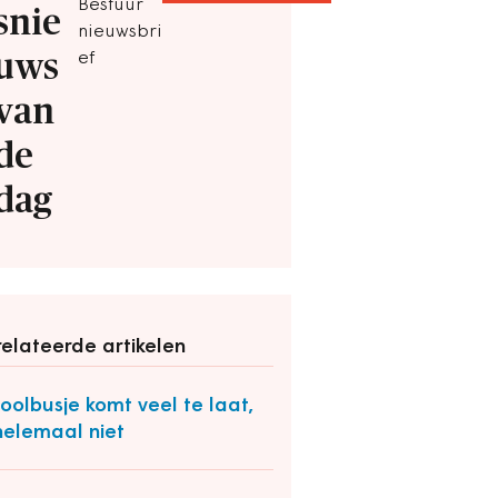
Bestuur
snie
nieuwsbri
uws
ef
van
de
dag
elateerde artikelen
oolbusje komt veel te laat,
helemaal niet