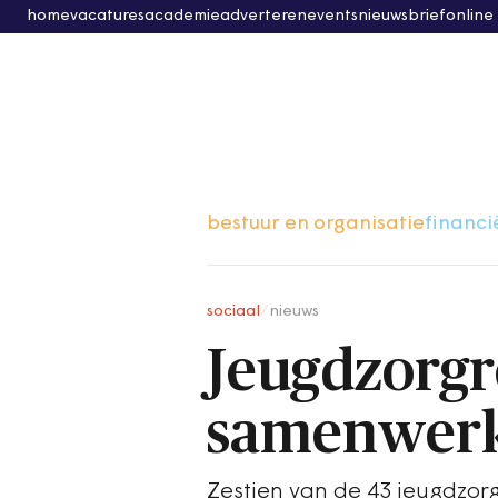
home
vacatures
academie
adverteren
events
nieuwsbrief
online
bestuur en organisatie
financi
sociaal
/
nieuws
Jeugdzorgr
samenwerk
Zestien van de 43 jeugdzorg