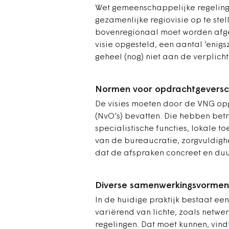
Wet gemeenschappelijke regelinge
gezamenlijke regiovisie op te stel
bovenregionaal moet worden afges
visie opgesteld, een aantal ‘enigs
geheel (nog) niet aan de verplich
Normen voor opdrachtgevers
De visies moeten door de VNG o
(NvO’s) bevatten. Die hebben bet
specialistische functies, lokale 
van de bureaucratie, zorgvuldigh
dat de afspraken concreet en duu
Diverse samenwerkingsvormen
In de huidige praktijk bestaat ee
variërend van lichte, zoals netw
regelingen. Dat moet kunnen, vin