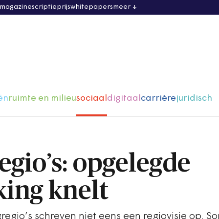
 magazine
scriptieprijs
whitepapers
meer
ën
ruimte en milieu
sociaal
digitaal
carrière
juridisch
egio’s: opgelegde
ing knelt
regio’s schreven niet eens een regiovisie op. 