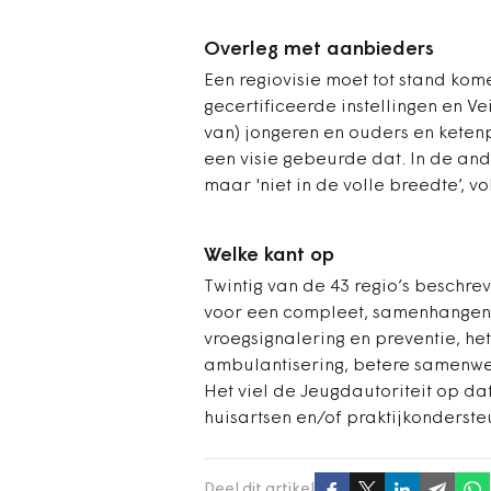
Overleg met aanbieders
Een regiovisie moet tot stand kom
gecertificeerde instellingen en Ve
van) jongeren en ouders en ketenp
een visie gebeurde dat. In de and
maar 'niet in de volle breedte’, v
Welke kant op
Twintig van de 43 regio’s beschrev
voor een compleet, samenhangen
vroegsignalering en preventie, het
ambulantisering, betere samenwer
Het viel de Jeugdautoriteit op dat
huisartsen en/of praktijkonderst
Deel dit artikel