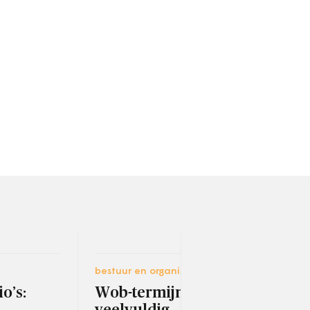
bestuur en organisatie
ruimt
o’s:
Wob-termijn
Reg