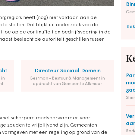
Bin
Gem
rgregio’s heeft (nog) niet voldaan aan de
 te stellen.
Dat blijkt uit onderzoek van de
Bek
et toe op de continuïteit en bedrijfsvoering in de
naast beslecht de autoriteit geschillen tussen
K
cht
Directeur Sociaal Domein
Par
 in
Bestman - Bestuur & Management in
moe
ht
opdracht van Gemeente Alkmaar
gaa
Stim
Ver
abinet scherpere randvoorwaarden voor
aan
e zouden te vrijblijvend zijn. G
emeenten
Rad
vormgeven met een regeling op grond van de