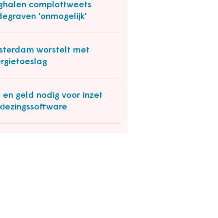
halen complottweets
egraven 'onmogelijk'
terdam worstelt met
rgietoeslag
d en geld nodig voor inzet
kiezingssoftware