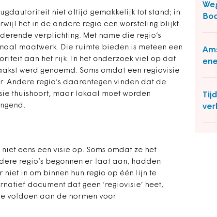
Weg
dautoriteit niet altijd gemakkelijk tot stand; in
Bod
erwijl het in de andere regio een worsteling blijkt
nderende verplichting. Met name die regio’s
ionaal maatwerk. Die ruimte bieden is meteen een
Ams
iteit aan het rijk.
In het onderzoek viel op dat
ene
vaakst werd genoemd. Soms omdat een regiovisie
. Andere regio’s daarentegen vinden dat de
isie thuishoort, maar lokaal moet worden
Tij
dwingend.
ver
 niet eens een visie op. Soms omdat ze het
ndere regio’s begonnen er laat aan, hadden
 niet in om binnen hun regio op één lijn te
atief document dat geen ‘regiovisie’ heet,
e voldoen aan de normen voor