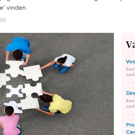
e’ vinden.
022
V
Voo
Bes
opd
Dir
Bes
opd
Pro
Cen