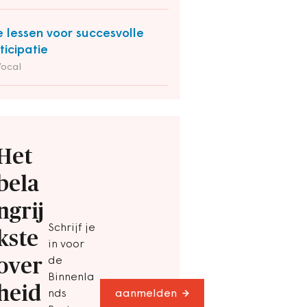
e lessen voor succesvolle
ticipatie
Vocal
Het
bela
ngrij
Schrijf je
kste
in voor
over
de
Binnenla
heid
nds
aanmelden