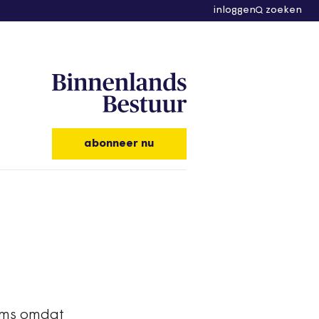
inloggen
zoeken
abonneer nu
Soms omdat