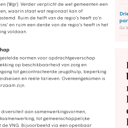
n (Wgr). Verder verplicht d
e wet gemeenten een
len, waarin staat wat regionaal kan of
Dri
temd. Ruim de helft van de regio’s heeft zo’n
par
zins’ en ruim een derde van de regio’s heeft in het
Go 
ting voldaan.
chap
pgestelde normen voor opdrachtgeverschap
rekking op beschikbaarheid van zorg en
toegang tot gecontracteerde jeugdhulp, beperking
eidseisen en reële tarieven. Overeengekomen is
rzaam zijn.
n diversiteit aan samenwerkingsvormen,
erksamenwerking, tot gemeenschappelijke
dt de VNG.
Bijvoorbeeld via een openbaar