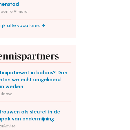
nenstad
eente Almere
ijk alle vacatures
ennispartners
ticipatiewet in balans? Dan
ten we écht omgekeerd
n werken
ulansz
trouwen als sleutel in de
pak van ondermijning
arAdvies