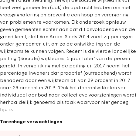
zorg en ondersteuning. Terwijl de sociale wijkteams van
heel veel gemeenten (ook) de opdracht hebben om met
vroegsignalering en preventie een hoop en verergering
van problemen te voorkomen. Elk onderzoek opnieuw
geven gemeenten echter aan dat dit onvoldoende van de
grond komt, stelt Van Arum. Sinds 2014 voert zij peilingen
onder gemeenten uit, om zo de ontwikkeling van de
wijkteams te kunnen volgen. Recent is de vierde landelijke
peiling ‘(Sociale) wijkteams, 5 jaar later’ van de persen
gerold. In vergelijking met de peiling uit 2017 neemt het
percentage inwoners dat proactief (outreachend) wordt
benaderd door een wijkteam af: van 39 procent in 2017
naar 28 procent in 2019. ‘Ook het doorontwikkelen van
individueel aanbod naar col­lectieve voorzieningen word
herhaaldelijk genoemd als taak waarvoor niet genoeg
tijd is.’
Torenhoge verwachtingen