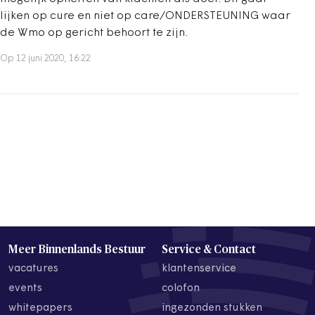
lijken op cure en niet op care/ONDERSTEUNING waar
de Wmo op gericht behoort te zijn.
Op 12 juni 2020, 16:22
Meer Binnenlands Bestuur
Service & Contact
vacatures
klantenservice
events
colofon
whitepapers
ingezonden stukken