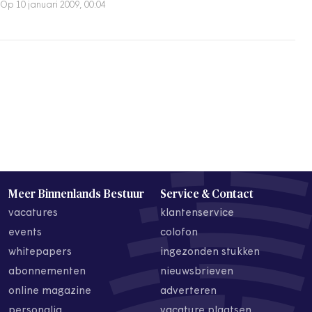
Op 10 januari 2009, 00:04
Meer Binnenlands Bestuur
Service & Contact
vacatures
klantenservice
events
colofon
whitepapers
ingezonden stukken
abonnementen
nieuwsbrieven
online magazine
adverteren
personalia
vacature plaatsen