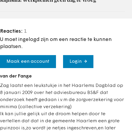
Klijnsma: Werkpleinen geen dag te vroeg
Reacties:
1
U moet ingelogd zijn om een reactie te kunnen
plaatsen.
Maak een account
Login
van der Fange
Zag laatst een leukstukje in het Haarlems Dagblad op
8 januari 2009 over het adviesbureau BS&F dat
onderzoek heeft gedaan i.v.m de zorgverzekering voor
minima (collective verzekering)
Ik kan jullie gelijk uit de droom helpen door te
vertellen dat dat in de gemeente Haarlem een grote
puinzooi is,zo wordt je netjes ingeschreven,en later