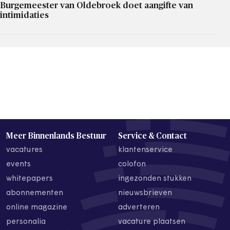
Burgemeester van Oldebroek doet aangifte van
intimidaties
Meer Binnenlands Bestuur
Service & Contact
vacatures
klantenservice
events
colofon
whitepapers
ingezonden stukken
abonnementen
nieuwsbrieven
online magazine
adverteren
personalia
vacature plaatsen