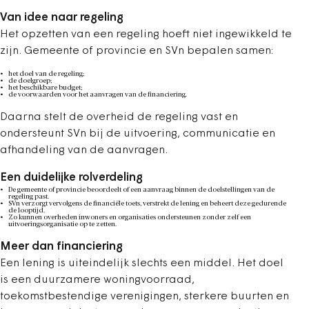
Van idee naar regeling
Het opzetten van een regeling hoeft niet ingewikkeld te
zijn. Gemeente of provincie en SVn bepalen samen:
het doel van de regeling;
de doelgroep;
het beschikbare budget;
de voorwaarden voor het aanvragen van de financiering.
Daarna stelt de overheid de regeling vast en
ondersteunt SVn bij de uitvoering, communicatie en
afhandeling van de aanvragen.
Een duidelijke rolverdeling
De gemeente of provincie beoordeelt of een aanvraag binnen de doelstellingen van de
regeling past.
SVn verzorgt vervolgens de financiële toets, verstrekt de lening en beheert deze gedurende
de looptijd.
Zo kunnen overheden inwoners en organisaties ondersteunen zonder zelf een
uitvoeringsorganisatie op te zetten.
Meer dan financiering
Een lening is uiteindelijk slechts een middel. Het doel
is een duurzamere woningvoorraad,
toekomstbestendige verenigingen, sterkere buurten en