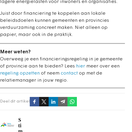
lagere energielasten voor inwoners en organisaties.
Juist door financiering te koppelen aan lokale
beleidsdoelen kunnen gemeenten en provincies
verduurzaming concreet maken. Niet alleen op
papier, maar ook in de praktijk.
Meer weten?
Overweeg je een financieringsregeling in je gemeente
of provincie aan te bieden? Lees
hier
meer over een
regeling opzetten
of neem
contact
op met de
relatiemanager in jouw regio.
Deel dit artikel
S
ti
m