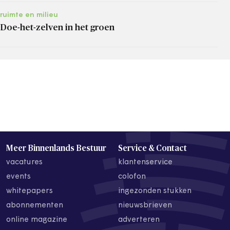
ruimte en milieu
Doe-het-zelven in het groen
Meer Binnenlands Bestuur
Service & Contact
vacatures
klantenservice
events
colofon
whitepapers
ingezonden stukken
abonnementen
nieuwsbrieven
online magazine
adverteren