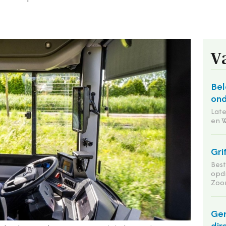
V
Bel
ond
Lat
en 
Gri
Bes
opd
Zoo
Ge