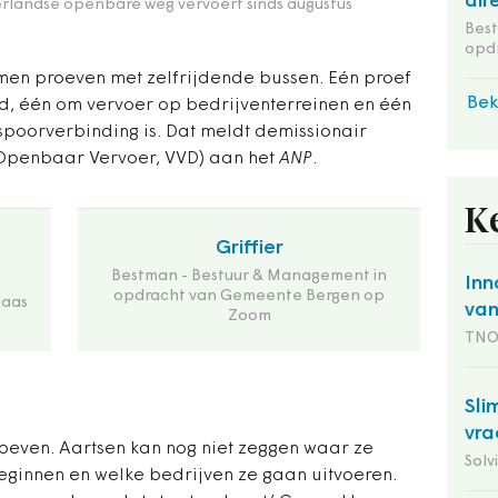
dir
erlandse openbare weg vervoert sinds augustus
Bes
opd
men proeven met zelfrijdende bussen. Eén proef
Bek
nd, één om vervoer op bedrijventerreinen en één
poorverbinding is. Dat meldt demissionair
 (Openbaar Vervoer, VVD) aan het
ANP
.
K
Griffier
Bestman - Bestuur & Management in
Inn
opdracht van Gemeente Bergen op
Maas
van
Zoom
TN
Sli
vra
roeven. Aartsen kan nog niet zeggen waar ze
Solv
ginnen en welke bedrijven ze gaan uitvoeren.