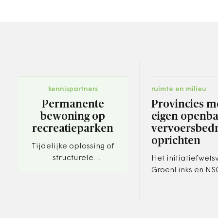
kennispartners
ruimte en milieu
Permanente
Provincies 
bewoning op
eigen openb
recreatieparken
vervoersbedr
oprichten
Tijdelijke oplossing of
structurele
Het initiatiefwets
koerswijziging?
GroenLinks en NSC
aangenomen.