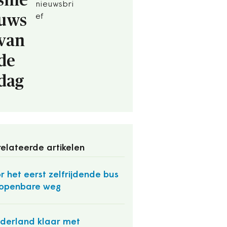
snie
nieuwsbri
uws
ef
van
de
dag
elateerde artikelen
r het eerst zelfrijdende bus
openbare weg
derland klaar met