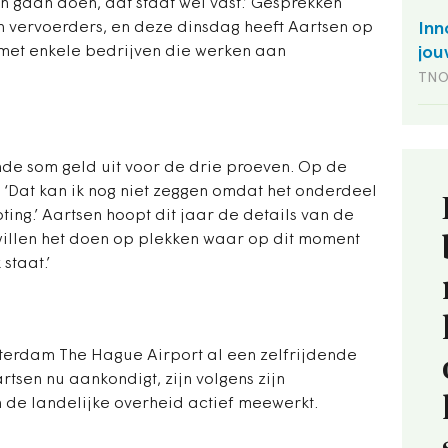
en gaan doen, dat staat wel vast.’ Gesprekken
n vervoerders, en deze dinsdag heeft Aartsen op
Inn
met enkele bedrijven die werken aan
jou
TN
nde som geld uit voor de drie proeven. Op de
 ‘Dat kan ik nog niet zeggen omdat het onderdeel
ing.’ Aartsen hoopt dit jaar de details van de
illen het doen op plekken waar op dit moment
staat.’
otterdam The Hague Airport al een zelfrijdende
tsen nu aankondigt, zijn volgens zijn
de landelijke overheid actief meewerkt.