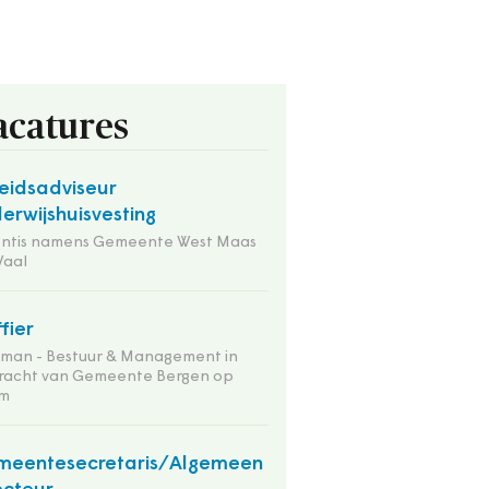
acatures
eidsadviseur
erwijshuisvesting
entis namens Gemeente West Maas
Waal
ffier
tman - Bestuur & Management in
racht van Gemeente Bergen op
m
meentesecretaris/Algemeen