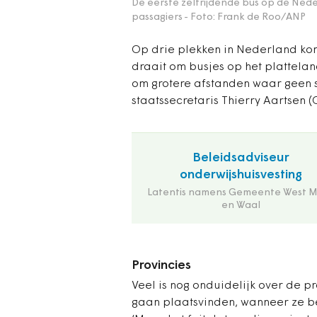
De eerste zelfrijdende bus op de Ned
passagiers
- Foto: Frank de Roo/ANP
Op drie plekken in Nederland ko
draait om busjes op het plattela
om grotere afstanden waar geen s
staatssecretaris Thierry Aartsen
Beleidsadviseur
onderwijshuisvesting
Latentis namens Gemeente West 
en Waal
Provincies
Veel is nog onduidelijk over de p
gaan plaatsvinden, wanneer ze be