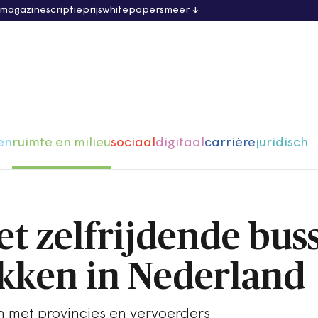
 magazine
scriptieprijs
whitepapers
meer
ën
ruimte en milieu
sociaal
digitaal
carrière
juridisch
t zelfrijdende bus
ekken in Nederland
 met provincies en vervoerders