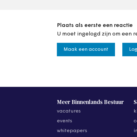
Plaats als eerste een reactie
U moet ingelogd zijn om een r
Maak een account
Log
Meer Binnenlands Bestuur
S
vacatures
k
events
c
whitepapers
i