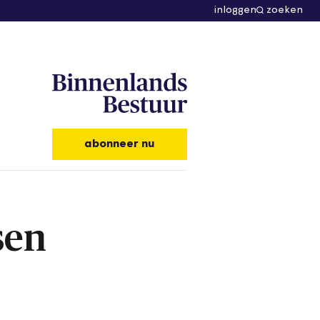
inloggen
zoeken
abonneer nu
sen