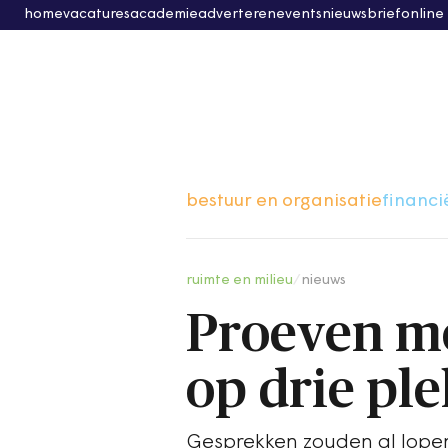
home
vacatures
academie
adverteren
events
nieuwsbrief
online
bestuur en organisatie
financi
ruimte en milieu
/
nieuws
Proeven me
op drie pl
Gesprekken zouden al lopen