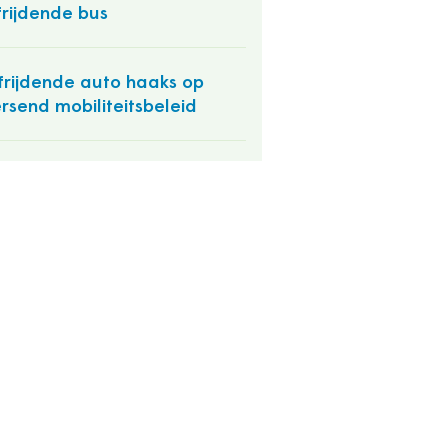
frijdende bus
frijdende auto haaks op
rsend mobiliteitsbeleid