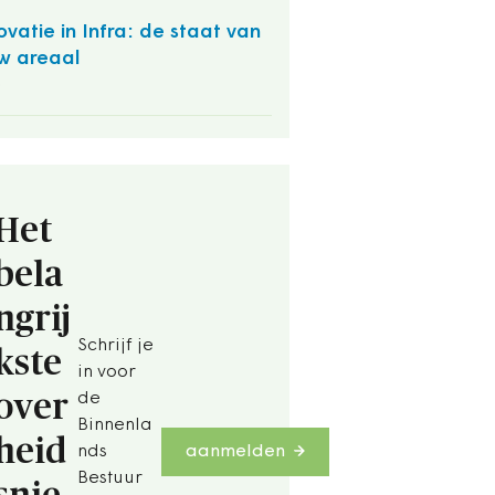
ovatie in Infra: de staat van
w areaal
O
Het
bela
ngrij
Schrijf je
kste
in voor
over
de
Binnenla
heid
nds
aanmelden
Bestuur