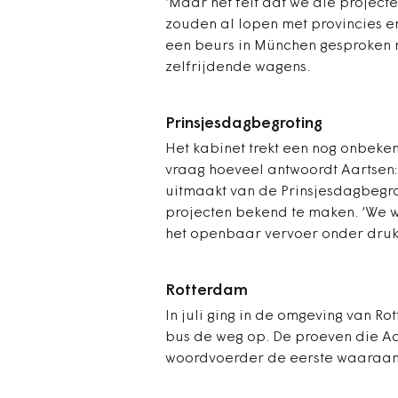
‘Maar het feit dat we die project
zouden al lopen met provincies e
een beurs in München gesproken 
zelfrijdende wagens.
Prinsjesdagbegroting
Het kabinet trekt een nog onbeke
vraag hoeveel antwoordt Aartsen:
uitmaakt van de Prinsjesdagbegrot
projecten bekend te maken. ‘We w
het openbaar vervoer onder druk 
Rotterdam
In juli ging in de omgeving van R
bus de weg op. De proeven die Aar
woordvoerder de eerste waaraan 