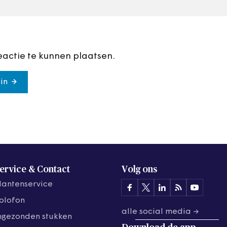
eactie te kunnen plaatsen.
in
ervice & Contact
Volg ons
lantenservice
olofon
alle social media →
ngezonden stukken