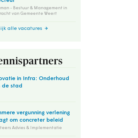
ecteur
tman - Bestuur & Management in
racht van Gemeente Weert
ijk alle vacatures
ennispartners
ovatie in Infra: Onderhoud
 de stad
O
mmere vergunning verlening
agt om concreter beleid
iteers Advies & Implementatie