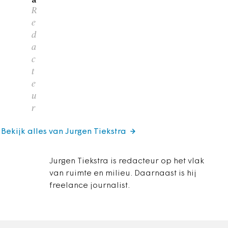
R
e
d
a
c
t
e
u
r
Bekijk alles van Jurgen Tiekstra
Jurgen Tiekstra is redacteur op het vlak
van ruimte en milieu. Daarnaast is hij
freelance journalist.