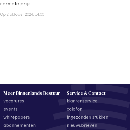
normale prijs.
Op 2 oktober 2024, 14:00
Meer Binnenlands Bestuur
Service & Contact
vacatures
klantenservice
events
colofon
whitepapers
ingezonden stukken
abonnementen
nieuwsbrieven