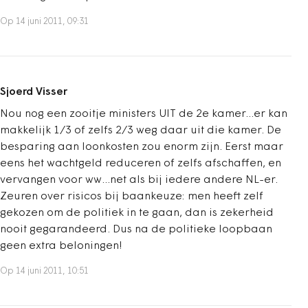
Op 14 juni 2011, 09:31
Sjoerd Visser
Nou nog een zooitje ministers UIT de 2e kamer...er kan
makkelijk 1/3 of zelfs 2/3 weg daar uit die kamer. De
besparing aan loonkosten zou enorm zijn. Eerst maar
eens het wachtgeld reduceren of zelfs afschaffen, en
vervangen voor ww...net als bij iedere andere NL-er.
Zeuren over risicos bij baankeuze: men heeft zelf
gekozen om de politiek in te gaan, dan is zekerheid
nooit gegarandeerd. Dus na de politieke loopbaan
geen extra beloningen!
Op 14 juni 2011, 10:51