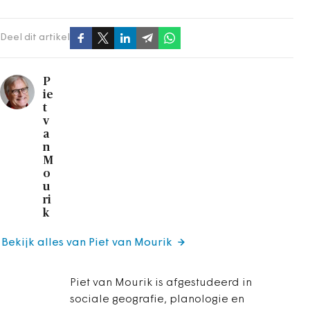
Deel dit artikel
P
ie
t
v
a
n
M
o
u
ri
k
Bekijk alles van Piet van Mourik
Piet van Mourik is afgestudeerd in
sociale geografie, planologie en