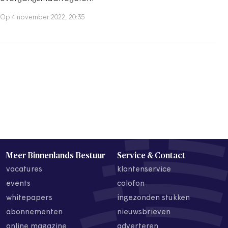
Op 4 november 2022, 20:35
Meer Binnenlands Bestuur
Service & Contact
vacatures
klantenservice
events
colofon
whitepapers
ingezonden stukken
abonnementen
nieuwsbrieven
online magazine
adverteren