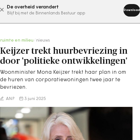
De overheid verandert
abonneer nu
Download
Blijf bij met de Binnenlands Bestuur app
ruimte en milieu
/
nieuws
Keijzer trekt huurbevriezing in
door 'politieke ontwikkelingen'
Woonminister Mona Keijzer trekt haar plan in om
de huren van corporatiewoningen twee jaar te
bevriezen.
ANP
3 juni 2025