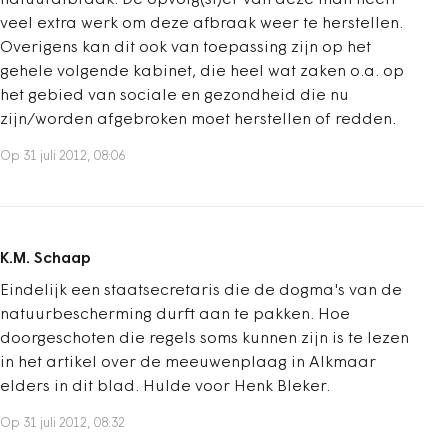
natuurafbraak. De opvolg(st)er van deze man heeft
veel extra werk om deze afbraak weer te herstellen.
Overigens kan dit ook van toepassing zijn op het
gehele volgende kabinet, die heel wat zaken o.a. op
het gebied van sociale en gezondheid die nu
zijn/worden afgebroken moet herstellen of redden.
Op 31 juli 2012, 08:06
K.M. Schaap
Eindelijk een staatsecretaris die de dogma's van de
natuurbescherming durft aan te pakken. Hoe
doorgeschoten die regels soms kunnen zijn is te lezen
in het artikel over de meeuwenplaag in Alkmaar
elders in dit blad. Hulde voor Henk Bleker.
Op 31 juli 2012, 08:32