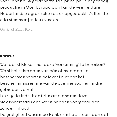
Voor landbouw geldt hetzelfde principe, is er genoeg
productie in Oost Europa dan kan de veel te dure
Nederlandse agrarische sector opgedoekt. Zullen de
cda stemmertjes leuk vinden..
Op 31 juli 2012, 10:42
Kritikus
Wat denkt Bleker met deze 'verruiming' te bereiken?
Want het schrappen van één of meerdere te
beschermen soorten betekent niet dat het
beschermingsregime van de overige soorten in die
gebieden vervalt.
Ik krijg de indruk dat zijn ambtenaren deze
staatssecretaris een worst hebben voorgehouden
zonder inhoud.
De gretigheid waarmee Henk erin hapt, toont aan dat