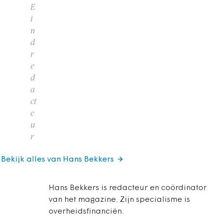
E
i
n
d
r
e
d
a
ct
e
u
r
Bekijk alles van Hans Bekkers
Hans Bekkers is redacteur en coördinator
van het magazine. Zijn specialisme is
overheidsfinanciën.