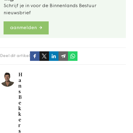
Schrijf je in voor de Binnenlands Bestuur
nieuwsbrief
aanmelden
Deel dit artikel
H
a
n
s
B
e
k
k
e
r
s