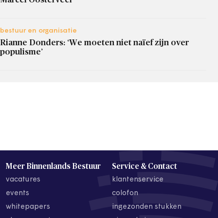
bestuur en organisatie
Rianne Donders: ‘We moeten niet naïef zijn over
populisme’
Meer Binnenlands Bestuur
Service & Contact
vacatures
klantenservice
events
colofon
whitepapers
ingezonden stukken