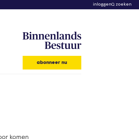
inloggen
zoeken
abonneer nu
door komen