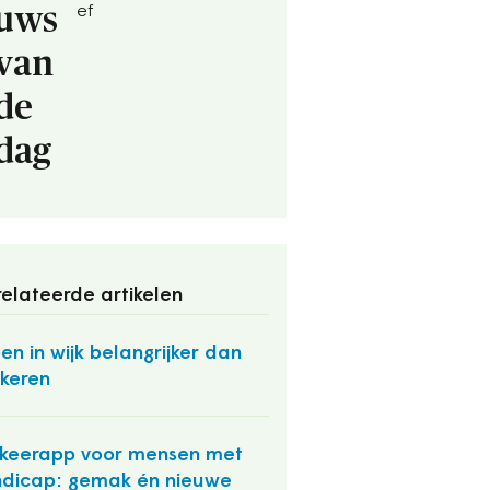
uws
ef
van
de
dag
elateerde artikelen
en in wijk belangrijker dan
keren
keerapp voor mensen met
dicap: gemak én nieuwe