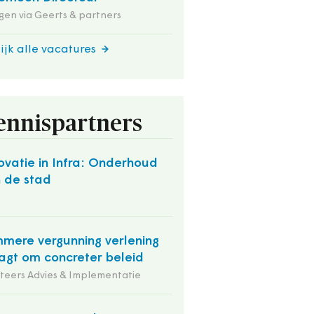
en via Geerts & partners
ijk alle vacatures
ennispartners
ovatie in Infra: Onderhoud
 de stad
O
mmere vergunning verlening
agt om concreter beleid
iteers Advies & Implementatie