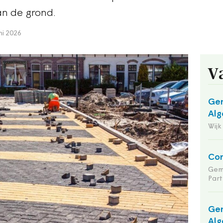
an de grond.
ni 2026
V
Gem
Alg
Wijk
Co
Gem
Part
Gem
Alg