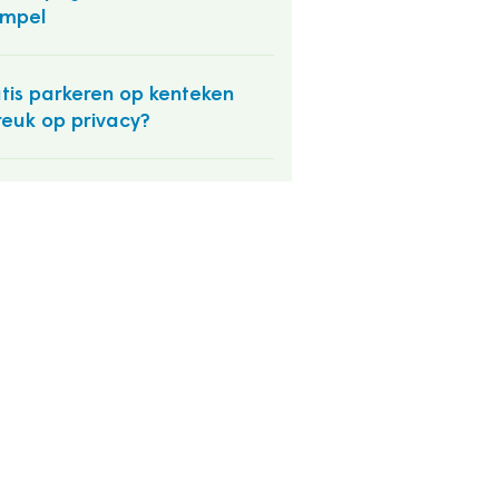
empel
tis parkeren op kenteken
reuk op privacy?