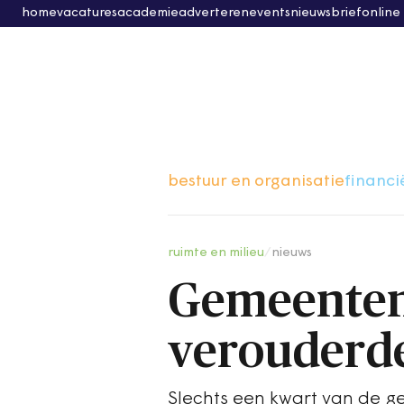
home
vacatures
academie
adverteren
events
nieuwsbrief
online
bestuur en organisatie
financi
ruimte en milieu
/
nieuws
Gemeenten
verouderd
Slechts een kwart van de 