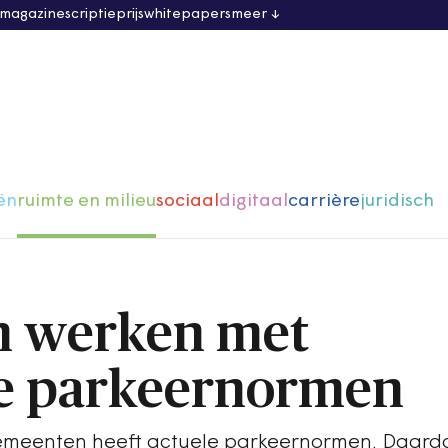
 magazine
scriptieprijs
whitepapers
meer
ën
ruimte en milieu
sociaal
digitaal
carrière
juridisch
 werken met
e parkeernormen
gemeenten heeft actuele parkeernormen. Daar