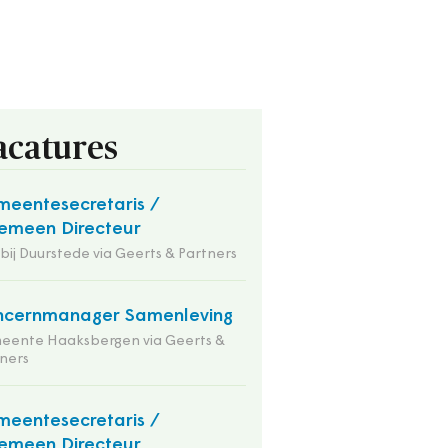
acatures
eentesecretaris /
emeen Directeur
 bij Duurstede via Geerts & Partners
ncernmanager Samenleving
eente Haaksbergen via Geerts &
ners
eentesecretaris /
emeen Directeur