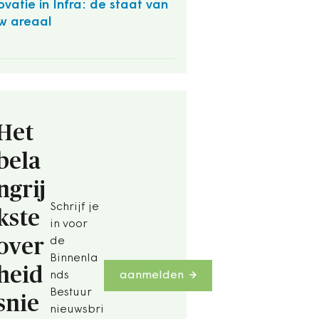
ovatie in Infra: de staat van
w areaal
O
Het
bela
ngrij
Schrijf je
kste
in voor
over
de
Binnenla
heid
nds
aanmelden
Bestuur
snie
nieuwsbri