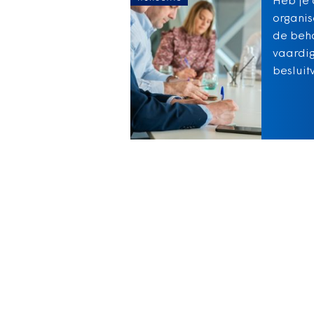
Heb je 
organis
de beho
vaardig
besluit