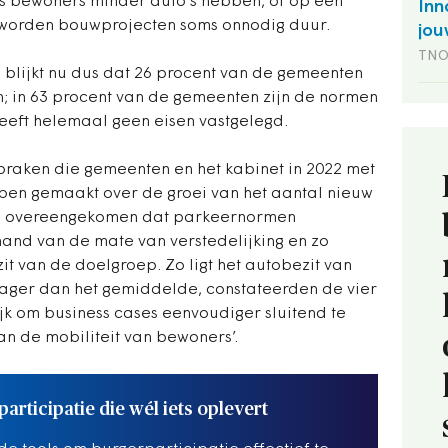
als bewoners minder auto’s hebben, of op een
Inn
 worden bouwprojecten soms onnodig duur.
jou
TN
blijkt nu dus dat 26 procent van de gemeenten
; in 63 procent van de gemeenten zijn de normen
eeft helemaal geen eisen vastgelegd.
praken die gemeenten en het kabinet in 2022 met
en gemaakt over de groei van het aantal nieuw
d overeengekomen dat parkeernormen
and van de mate van verstedelijking en zo
t van de doelgroep. Zo ligt het autobezit van
 lager dan het gemiddelde, constateerden de vier
lijk om business cases eenvoudiger sluitend te
n de mobiliteit van bewoners’.
articipatie die wél iets oplevert