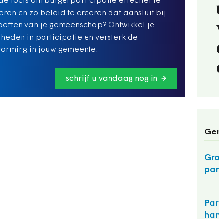
de tools om burgerparticipatie effectief te
eren en zo beleid te creëren dat aansluit bij
eften van je gemeenschap? Ontwikkel je
heden in participatie en versterk de
vorming in jouw gemeente.
schrijf u vandaag nog in
Ger
Gro
par
Par
han