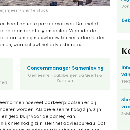
Dong
Oegstgeest
- Shutterstock
Bek
ten heeft actuele parkeernormen. Dat meldt
rzoek onder alle gemeenten. Verouderde
eerplaatsen bij nieuwbouw kunnen ertoe leiden
komen, waarschuwt het adviesbureau.
K
Inn
Concernmanager Samenleving
van
Gemeente Haaksbergen via Geerts &
Partners
TN
ners
Sli
ernormen hoeveel parkeerplaatsen er bij
vra
ten worden. Als die eisen te hoog zijn, zijn
Solv
 en geld kwijt voor de aanleg van
lijk niet nodig zijn, stelt het adviesbureau. Dat