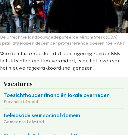
De Utrechtse landbouwgedeputeerde Mirjam Sterk (CDA)
sprak afgelopen december protesterende boeren toe.
- ANP
Wie de illusie koestert dat een regering zonder BBB
het stikstofbeleid flink verandert, is bij het lezen van
het nieuwe regeerakkoord snel genezen.
Vacatures
Toezichthouder financiën lokale overheden
Provincie Utrecht
Beleidsadviseur sociaal domein
Gemeente Lelystad