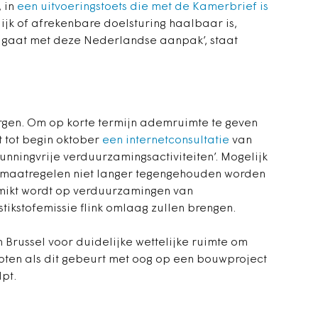
, in
een uitvoeringstoets die met de Kamerbrief is
lijk of afrekenbare doelsturing haalbaar is,
d gaat met deze Nederlandse aanpak’, staat
 vergen. Om op korte termijn ademruimte te geven
t tot begin oktober
een internetconsultatie
van
nningvrije verduurzamingsactiviteiten’. Mogelijk
maatregelen niet langer tegengehouden worden
emikt wordt op verduurzamingen van
tikstofemissie flink omlaag zullen brengen.
in Brussel voor duidelijke wettelijke ruimte om
tstoten als dit gebeurt met oog op een bouwproject
lpt.