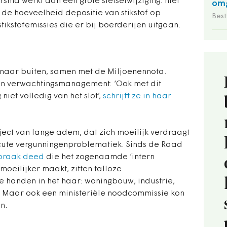
ma werkt aan een grote stelselwijziging: niet
omg
de hoeveelheid depositie van stikstof op
Bes
ikstofemissies die er bij boerderijen uitgaan.
naar buiten, samen met de Miljoenennota.
n verwachtingsmanagement: ‘Ook met dit
iet volledig van het slot’,
schrijft ze in haar
ject van lange adem, dat zich moeilijk verdraagt
ute vergunningenproblematiek. Sinds de Raad
spraak deed
die het zogenaamde ‘intern
moeilijker maakt, zitten talloze
 handen in het haar: woningbouw, industrie,
. Maar ook een ministeriële noodcommissie kon
n.