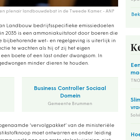
 een plenair landbouwdebat in de Tweede Kamer.
- ANP
Bek
 van Landbouw bedrijfsspecifieke emissiedoelen
 in 2035 is een ammoniakuitstoot door boeren die
e bijbehorende wet- en regelgeving is uiterlijk in
K
tie te wachten als hij of zij het eigen
: een boete of een last onder dwangsom. In
 gedwongen minder dieren te houden.
Een
maa
TN
Business Controller Sociaal
Domein
Sli
Gemeente Brummen
vra
Solv
 zogenaamde ‘vervolgpakket’ van de ministeriële
stikstofknoop moet ontwarren en onder leiding
Hoe