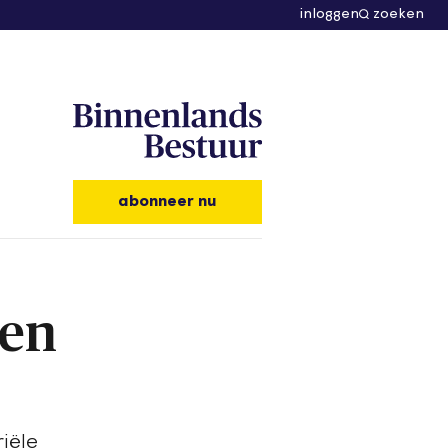
inloggen
zoeken
abonneer nu
ren
iële