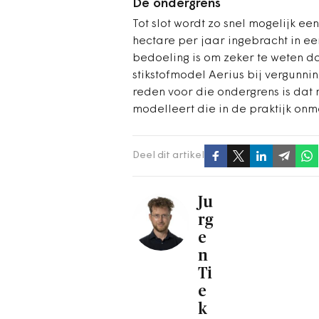
De ondergrens
Tot slot wordt zo snel mogelijk e
hectare per jaar ingebracht in e
bedoeling is om zeker te weten da
stikstofmodel Aerius bij vergunnin
reden voor die ondergrens is dat 
modelleert die in de praktijk onm
Deel dit artikel
Ju
rg
e
n
Ti
e
k