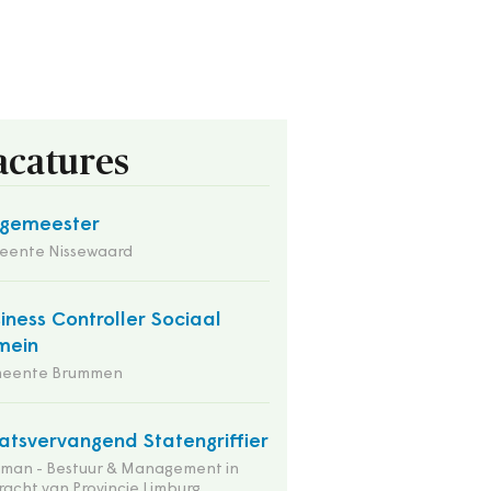
acatures
rgemeester
eente Nissewaard
iness Controller Sociaal
mein
eente Brummen
atsvervangend Statengriffier
tman - Bestuur & Management in
acht van Provincie Limburg