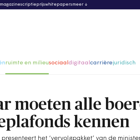
 magazine
scriptieprijs
whitepapers
meer
ën
ruimte en milieu
sociaal
digitaal
carrière
juridisch
ar moeten alle boe
eplafonds kennen
resenteert het ‘vervolgpakket’ van de minister