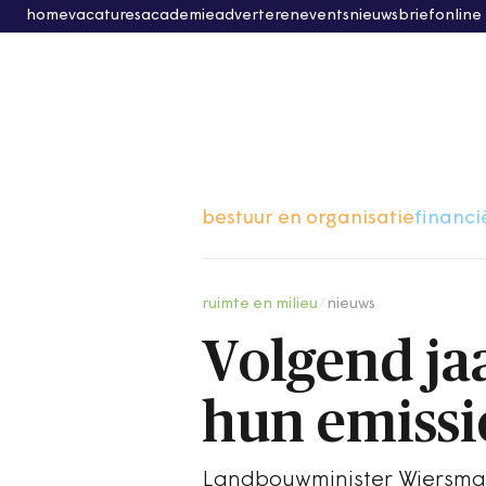
home
vacatures
academie
adverteren
events
nieuwsbrief
online
bestuur en organisatie
financi
ruimte en milieu
/
nieuws
Volgend ja
hun emissi
Landbouwminister Wiersma p