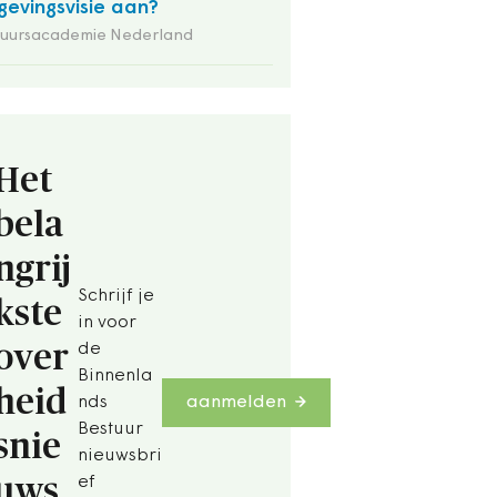
evingsvisie aan?
tuursacademie Nederland
Het
bela
ngrij
Schrijf je
kste
in voor
over
de
Binnenla
heid
nds
aanmelden
Bestuur
snie
nieuwsbri
uws
ef