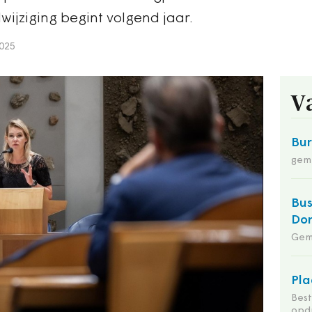
lwijziging begint volgend jaar.
025
V
Bu
gem
Bus
Do
Gem
Pla
Bes
opdr