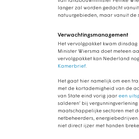
van landbouwminister Femke Wiers
langer zal worden gedacht vanuit 
natuurgebieden, maar vanuit de st
Verwachtingsmanagement
Het vervolgpakket kwam dinsdag 
Minister Wiersma doet meteen aa
vervolgpakket kan Nederland nog n
Kamerbrief
.
Het gaat hier namelijk om een tra
met de kortademigheid van de ac
van State eind vorig jaar
een uit
salderen’ bij vergunningverlening 
maatschappelijke sectoren met de
netbeheerders, energiebedrijven
niet direct ijzer met handen breke