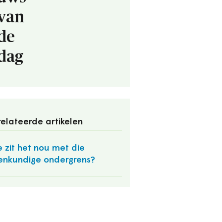
van
de
dag
elateerde artikelen
 zit het nou met die
enkundige ondergrens?