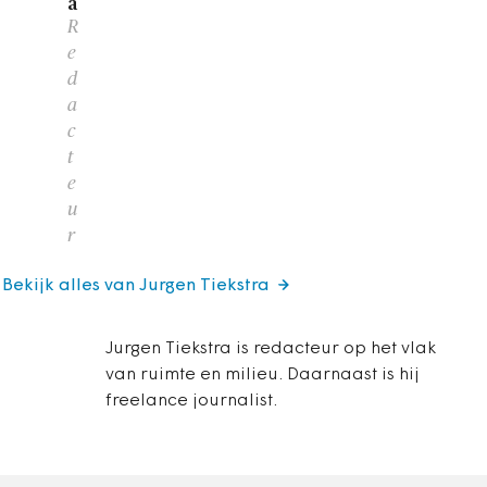
a
R
e
d
a
c
t
e
u
r
Bekijk alles van Jurgen Tiekstra
Jurgen Tiekstra is redacteur op het vlak
van ruimte en milieu. Daarnaast is hij
freelance journalist.