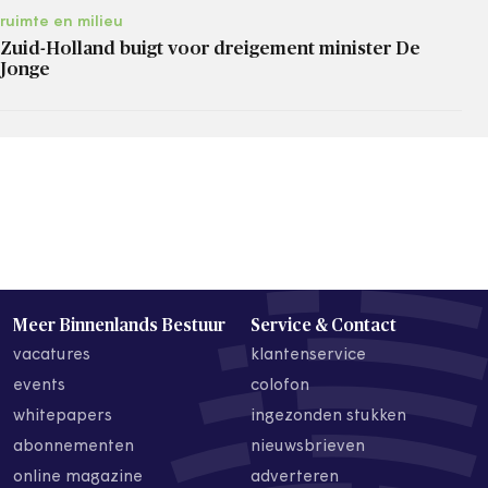
ruimte en milieu
Zuid-Holland buigt voor dreigement minister De
Jonge
Meer Binnenlands Bestuur
Service & Contact
vacatures
klantenservice
events
colofon
whitepapers
ingezonden stukken
abonnementen
nieuwsbrieven
online magazine
adverteren