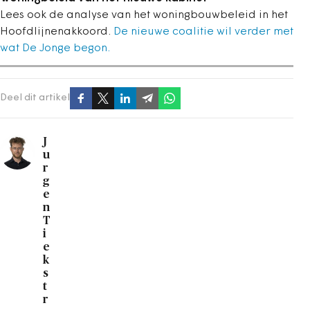
Lees ook de analyse van het woningbouwbeleid in het
Hoofdlijnenakkoord.
De nieuwe coalitie wil verder met
wat De Jonge begon.
Deel dit artikel
J
u
r
g
e
n
T
i
e
k
s
t
r