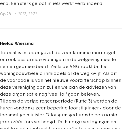
end. Een sterk geloof in iets werkt verblindend.
Op 28 juni 2023, 22:32
Hielco Wiersma
Terecht is in ieder geval de zeer kromme maatregel
om ook bestaande woningen in de wetgeving mee te
nemen geamendeerd. Zelfs de VNG raakt bij het
woningbouwbeleid inmiddels al de weg kwijt. Als dit
de voorbode is van het nieuwe voorzitterschap binnen
deze vereniging dan zullen we aan de adviezen van
deze organisatie nog 'veel lol' gaan beleven.
Tijdens de vorige regeerperiode (Rutte 3) werden de
huren -ondanks zeer beperkte loonstijgingen- door de
toenmalige minister Ollongren gedurende een aantal
jaren zéér fors verhoogd. De huidige verlagingen en
veel te veel regelzucht larderen 'het weinig consistente