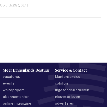
Op 5 juli 2023, 01:41
Meer Binnenlands Bestuur
Service & Contact
vacatures
klantenservice
events
colofon
whitepapers
ingezonden stukken
abonnementen
nieuwsbrieven
online magazine
adverteren