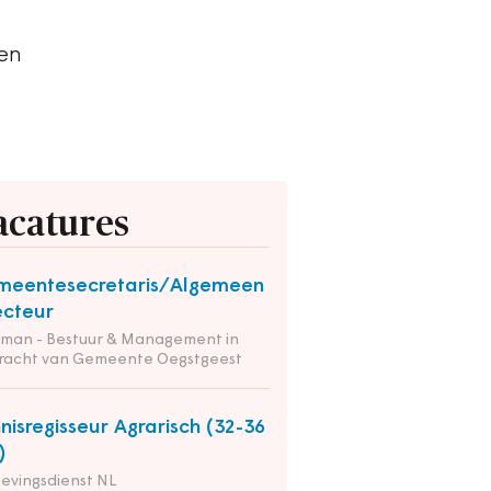
jen
acatures
meentesecretaris/Algemeen
ecteur
tman - Bestuur & Management in
racht van Gemeente Oegstgeest
nisregisseur Agrarisch (32-36
)
evingsdienst NL