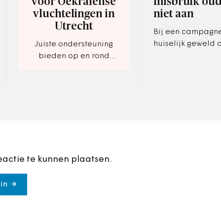
voor Oekraïense
misbruik ou
vluchtelingen in
niet aan
Utrecht
Bij een campagn
huiselijk geweld d
Juiste ondersteuning
augustus begint, 
bieden op en rond
Ooijen expliciet
opvanglocaties.
vragen voor finan
misbruik van oud
eactie te kunnen plaatsen.
in