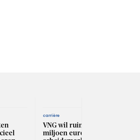
carrière
ruimt
ten
VNG wil ruim 1,6
Gem
cieel
miljoen euro voor
bel