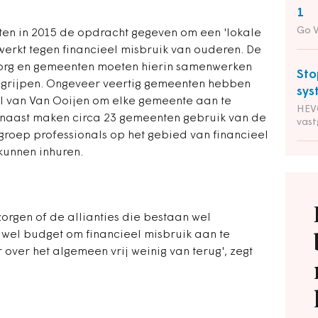
1
Go 
nten in 2015 de opdracht gegeven om een 'lokale
nwerkt tegen financieel misbruik van ouderen. De
iszorg en gemeenten moeten hierin samenwerken
Sto
e grijpen. Ongeveer veertig gemeenten hebben
sys
oel van Van Ooijen om elke gemeente aan te
HEVO
iernaast maken circa 23 gemeenten gebruik van de
vas
groep professionals op het gebied van financieel
kunnen inhuren.
rgen of de allianties die bestaan wel
wel budget om financieel misbruik aan te
 over het algemeen vrij weinig van terug', zegt