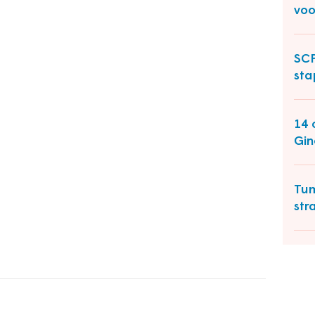
voo
SCP
sta
14 
Gin
Tum
str