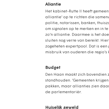
Aliantie
Het kabinet-Rutte II heeft gemee
alliantie' op te richten die same
politie, notarissen, banken, thu
om signalen op te merken en in t
zo'n alliantie. Daarmee is het d
sluiten nog verre van bereikt. H
zogeheten expertpool. Dat is een 
misbruik van ouderen die regio's 
Budget
Den Haan maakt zich bovendien zo
standhouden. 'Gemeenten krijgen 
pakken, maar allianties zien daar
de parlementariër.
Huiselijk geweld