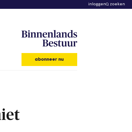
inloggen
zoeken
abonneer nu
iet