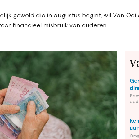
lijk geweld die in augustus begint, wil Van Ooi
voor financieel misbruik van ouderen
V
Ge
dir
Bes
opd
Ken
uur
Omg