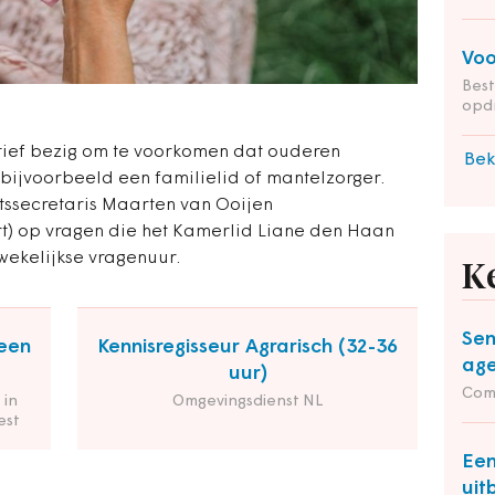
Voo
Bes
opd
tief bezig om te voorkomen dat ouderen
Bek
bijvoorbeeld een familielid of mantelzorger.
atssecretaris Maarten van Ooijen
rt) op vragen die het Kamerlid Liane den Haan
 wekelijkse vragenuur.
K
Sen
een
Kennisregisseur Agrarisch (32-36
ag
uur)
Com
 in
Omgevingsdienst NL
est
Een
uit