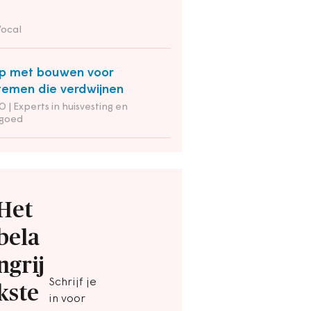
Vocal
p met bouwen voor
temen die verdwijnen
 | Experts in huisvesting en
tgoed
Het
bela
ngrij
Schrijf je
kste
in voor