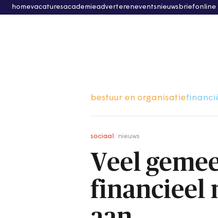
home
vacatures
academie
adverteren
events
nieuwsbrief
online
bestuur en organisatie
financi
sociaal
/
nieuws
Veel geme
financieel
aan