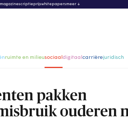
 magazine
scriptieprijs
whitepapers
meer
ën
ruimte en milieu
sociaal
digitaal
carrière
juridisch
enten pakken
 misbruik ouderen n