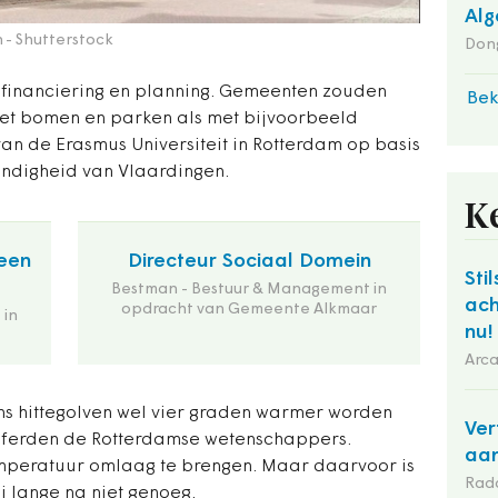
Alg
n
- Shutterstock
Dong
le financiering en planning. Gemeenten zouden
Bek
t bomen en parken als met bijvoorbeeld
an de Erasmus Universiteit in Rotterdam op basis
endigheid van Vlaardingen.
K
een
Directeur Sociaal Domein
Stil
Bestman - Bestuur & Management in
ach
opdracht van Gemeente Alkmaar
 in
nu!
Arca
ens hittegolven wel vier graden warmer worden
Ver
jferden de Rotterdamse wetenschappers.
aan
mperatuur omlaag te brengen. Maar daarvoor is
Rad
j lange na niet genoeg.