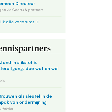
emeen Directeur
en via Geerts & partners
ijk alle vacatures
ennispartners
stand in stikstof is
teruitgang: doe wat en wel
dis
trouwen als sleutel in de
pak van ondermijning
arAdvies