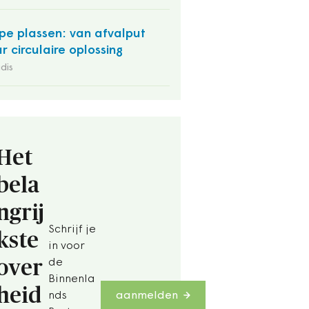
pe plassen: van afvalput
r circulaire oplossing
dis
Het
bela
ngrij
Schrijf je
kste
in voor
over
de
Binnenla
heid
nds
aanmelden