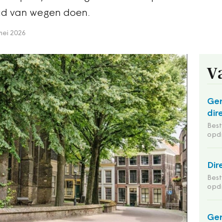
oud van wegen doen.
mei 2026
V
Ge
dir
Bes
opd
Dir
Bes
opd
Gem