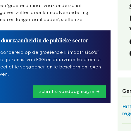
 een ‘groeiend maar vaak onderschat
tegolven zullen door klimaatverandering
men en langer aanhouden’, stellen ze.
 duurzaamheid in de publieke sector
voorbereid op de groeiende klimaatrisico's?
el je kennis van ESG en duurzaamheid om je
fectief te vergroenen en te beschermen tegen
lven.
Ger
schrijf u vandaag nog in
Hit
reg