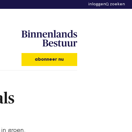
inloggen
zoeken
abonneer nu
als
in groen,