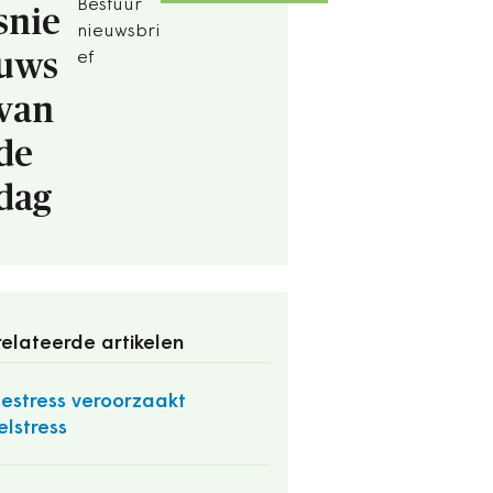
Bestuur
snie
nieuwsbri
uws
ef
van
de
dag
elateerde artikelen
testress veroorzaakt
elstress