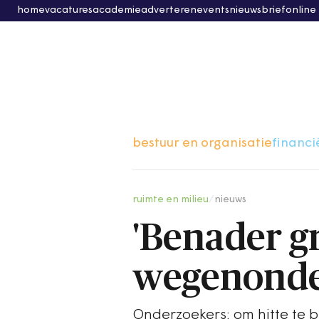
home
vacatures
academie
adverteren
events
nieuwsbrief
online
bestuur en organisatie
financi
ruimte en milieu
/
nieuws
'Benader g
wegenonde
Onderzoekers: om hitte te b