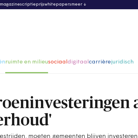
 magazine
scriptieprijs
whitepapers
meer
ën
ruimte en milieu
sociaal
digitaal
carrière
juridisch
roeninvesteringen 
rhoud'
estrijden, moeten gemeenten blijven investeren 