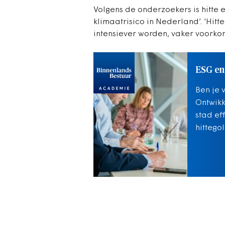
Volgens de onderzoekers is hitte
klimaatrisico in Nederland’. ‘Hit
intensiever worden, vaker voorko
ESG en
Ben je 
Ontwikk
stad ef
hittego