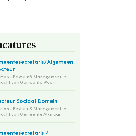
acatures
meentesecretaris/Algemeen
ecteur
tman - Bestuur & Management in
racht van Gemeente Weert
ecteur Sociaal Domein
tman - Bestuur & Management in
racht van Gemeente Alkmaar
eentesecretaris /