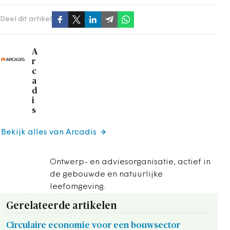
Deel dit artikel
A
r
c
a
d
i
s
Bekijk alles van Arcadis
Ontwerp- en adviesorganisatie, actief in
de gebouwde en natuurlijke
leefomgeving.
Gerelateerde artikelen
Circulaire economie voor een bouwsector