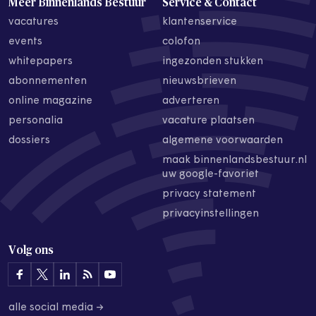
Meer Binnenlands Bestuur
Service & Contact
vacatures
klantenservice
events
colofon
whitepapers
ingezonden stukken
abonnementen
nieuwsbrieven
online magazine
adverteren
personalia
vacature plaatsen
dossiers
algemene voorwaarden
maak binnenlandsbestuur.nl
uw google-favoriet
privacy statement
privacyinstellingen
Volg ons
alle social media →