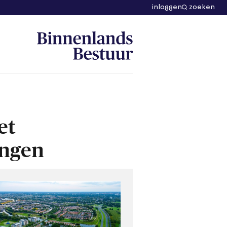
inloggen
zoeken
et
ingen