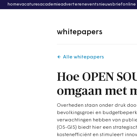
home
vacatures
academie
adverteren
events
nieuwsbrief
online
whitepapers
Alle whitepapers
Hoe OPEN SOUR
omgaan met m
Overheden staan onder druk door
bevolkingsgroei en budgetbeperki
verwachtingen hebben van publie
(OS-GIS) biedt hier een strategisch
kostenefficiënt en stimuleert inno