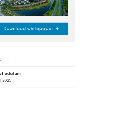
Download whitepaper
s
catiedatum
t 2025