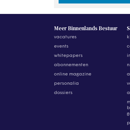
Meer Binnenlands Bestuur
S
vacatures
k
events
c
whitepapers
i
abonnementen
n
online magazine
a
personalia
v
dossiers
a
b
g
p