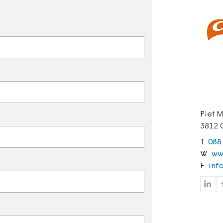
Piet 
3812
T:
088
W:
ww
E:
inf