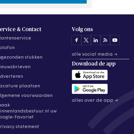
ervice & Contact
Volg ons
lantenservice
olofon
alle social media →
ngezonden stukken
Download de
app
ieuwsbrieven
dverteren
acature plaatsen
lgemene voorwaarden
alles over de app →
maak
innenlandsbestuur.nl uw
oogle-favoriet
rivacy statement