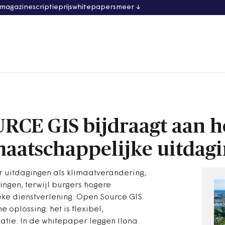
 magazine
scriptieprijs
whitepapers
meer
CE GIS bijdraagt aan h
aatschappelijke uitdag
 uitdagingen als klimaatverandering,
ngen, terwijl burgers hogere
ke dienstverlening. Open Source GIS
e oplossing: het is flexibel,
vatie. In de whitepaper leggen Ilona