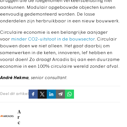
bruggen die de toegenomen verkeersbelasting niet
aankunnen. Modulair opgebouwde objecten kunnen
eenvoudig gedemonteerd worden. De losse
onderdelen zijn herbruikbaar in een nieuw bouwwerk.
Circulaire economie is een belangrijke aanjager
voor
minder CO2-uitstoot in de bouwsector
. Circulair
bouwen doen we niet alleen. Het gaat daarbij om
samenwerken in de keten, innoveren, lef hebben en
vooral doen! Zo draagt Arcadis bij aan een duurzame
economie in een 100% circulaire wereld zonder afval.
André Hekma
, senior consultant.
Deel dit artikel
A
r
c