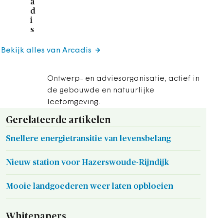
a
d
i
s
Bekijk alles van Arcadis
Ontwerp- en adviesorganisatie, actief in
de gebouwde en natuurlijke
leefomgeving.
Gerelateerde artikelen
Snellere energietransitie van levensbelang
Nieuw station voor Hazerswoude-Rijndijk
Mooie landgoederen weer laten opbloeien
Whitepapers