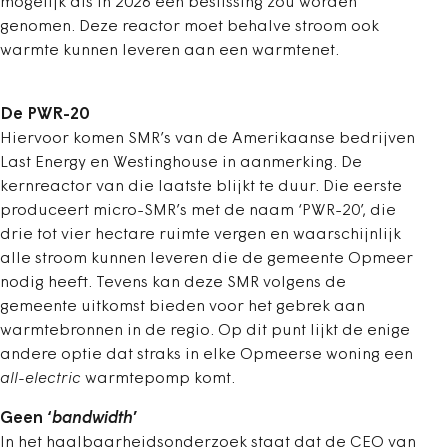
mogelijk als in 2026 een beslissing zou worden
genomen. Deze reactor moet behalve stroom ook
warmte kunnen leveren aan een warmtenet.
De PWR-20
Hiervoor komen SMR’s van de Amerikaanse bedrijven
Last Energy en Westinghouse in aanmerking. De
kernreactor van die laatste blijkt te duur. Die eerste
produceert micro-SMR’s met de naam ‘PWR-20’, die
drie tot vier hectare ruimte vergen en waarschijnlijk
alle stroom kunnen leveren die de gemeente Opmeer
nodig heeft. Tevens kan deze SMR volgens de
gemeente uitkomst bieden voor het gebrek aan
warmtebronnen in de regio. Op dit punt lijkt de enige
andere optie dat straks in elke Opmeerse woning een
all-electric
warmtepomp komt.
Geen ‘
bandwidth
’
In het haalbaarheidsonderzoek staat dat de CEO van