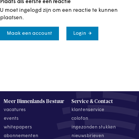
Plaats als eerste een reactie
U moet ingelogd zijn om een reactie te kunnen
plaatsen.
Maak een account
Login
Meer Binnenlands Bestuur
Service & Contact
vacatures
klantenservice
events
colofon
whitepapers
ingezonden stukken
abonnementen
nieuwsbrieven