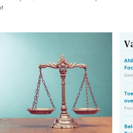
t.
V
Afd
Fac
Gem
Toe
ov
Prov
Bel