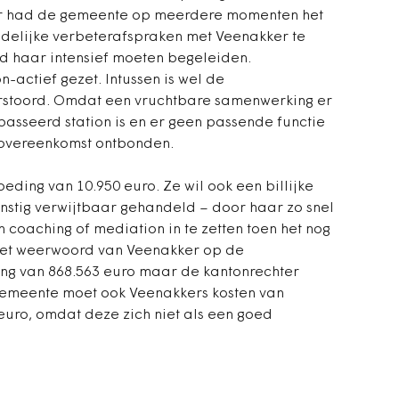
er had de gemeente op meerdere momenten het
uidelijke verbeterafspraken met Veenakker te
d haar intensief moeten begeleiden.
-actief gezet. Intussen is wel de
stoord. Omdat een vruchtbare samenwerking er
epasseerd station is en er geen passende functie
sovereenkomst ontbonden.
oeding van 10.950 euro. Ze wil ook een billijke
nstig verwijtbaar gehandeld – door haar zo snel
n coaching of mediation in te zetten toen het nog
 het weerwoord van Veenakker op de
ding van 868.563 euro maar de kantonrechter
gemeente moet ook Veenakkers kosten van
euro, omdat deze zich niet als een goed