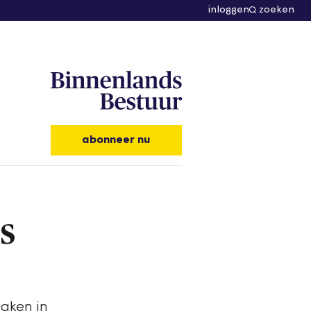
inloggen
zoeken
abonneer nu
s
zaken in