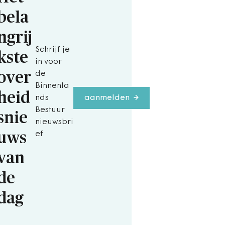
bela
ngrij
Schrijf je
kste
in voor
over
de
Binnenla
heid
nds
aanmelden
Bestuur
snie
nieuwsbri
uws
ef
van
de
dag