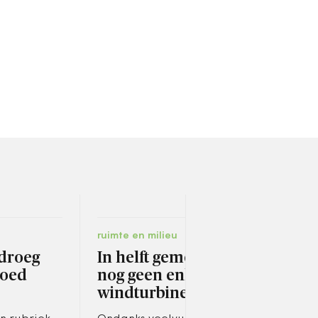
ruimte en milieu
bestu
droeg
In helft gemeenten
Ter
goed
nog geen enkele
cou
windturbine
lok