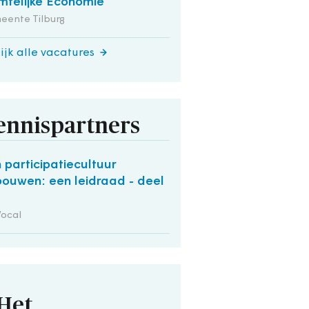
mtelijke Economie
eente Tilburg
ijk alle vacatures
ennispartners
 participatiecultuur
bouwen: een leidraad - deel
Vocal
Het