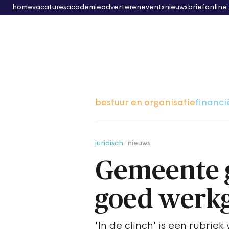
home
vacatures
academie
adverteren
events
nieuwsbrief
online
bestuur en organisatie
financi
juridisch
/
nieuws
Gemeente g
goed werk
'In de clinch' is een rubrie