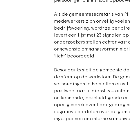
persoon gericht en nooit opbouw
Als de gemeentesecretaris van Pi
medewerkers zich onveilig voelen 
bedrijfsvoering, wordt ze per dire
levert een lijst met 23 signalen o
onderzoekers stellen echter vast
ongewenste omgangsvormen niet k
‘licht’ beoordeeld.
Desondanks stelt de gemeente da
de sfeer op de werkvloer. De ge
verhoudingen te herstellen en wi
pas twee jaar in dienst is – ontb
ontkennende, beschuldigende en
open gesprek over haar gedrag nie
negatieve oordelen over de gemeen
ingespannen om interne samenwer