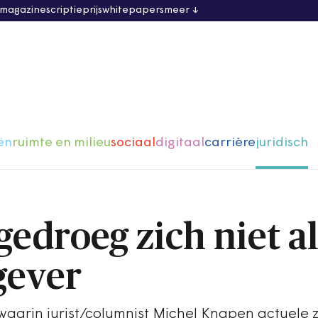
 magazine
scriptieprijs
whitepapers
meer
ën
ruimte en milieu
sociaal
digitaal
carrière
juridisch
edroeg zich niet al
gever
k waarin jurist/columnist Michel Knapen actuele 