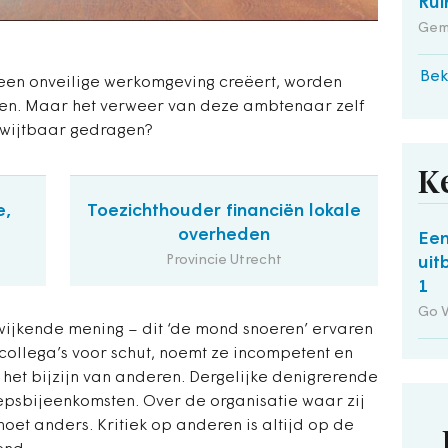
Rui
Gem
Bek
een onveilige werkomgeving creëert, worden
en. Maar het verweer van deze ambtenaar zelf
erwijtbaar gedragen?
K
e,
Toezichthouder financiën lokale
overheden
Een
Provincie Utrecht
uit
1
Go 
wijkende mening – dit ‘de mond snoeren’ ervaren
t collega’s voor schut, noemt ze incompetent en
 het bijzijn van anderen. Dergelijke denigrerende
epsbijeenkomsten. Over de organisatie waar zij
 moet anders. Kritiek op anderen is altijd op de