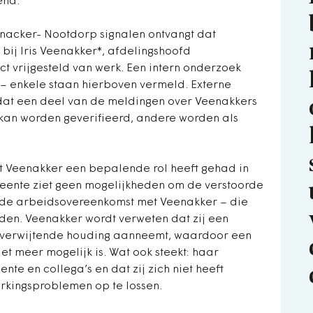
end.
jnacker- Nootdorp signalen ontvangt dat
bij Iris Veenakker*, afdelingshoofd
ct vrijgesteld van werk. Een intern onderzoek
p – enkele staan hierboven vermeld. Externe
 dat een deel van de meldingen over Veenakkers
an worden geverifieerd, andere worden als
t Veenakker een bepalende rol heeft gehad in
meente ziet geen mogelijkheden om de verstoorde
l de arbeidsovereenkomst met Veenakker – die
inden. Veenakker wordt verweten dat zij een
 verwijtende houding aanneemt, waardoor een
t meer mogelijk is. Wat ook steekt: haar
te en collega’s en dat zij zich niet heeft
kingsproblemen op te lossen.