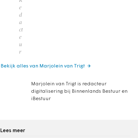
R
e
d
a
ct
e
u
r
Bekijk alles van Marjolein van Trigt
Marjolein van Trigt is redacteur
digitalisering bij Binnenlands Bestuur en
iBestuur
Lees meer