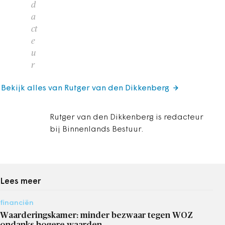
d
a
ct
e
u
r
Bekijk alles van Rutger van den Dikkenberg
Rutger van den Dikkenberg is redacteur
bij Binnenlands Bestuur.
Lees meer
financiën
Waarderingskamer: minder bezwaar tegen WOZ
ondanks hogere waarden