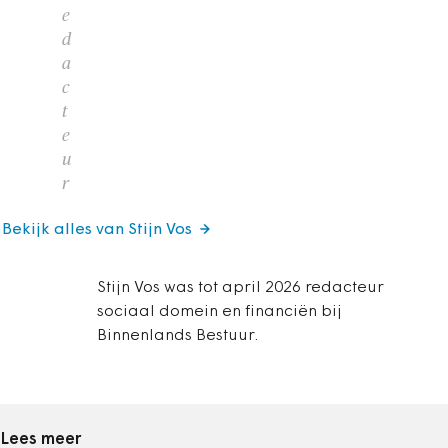
e
d
a
c
t
e
u
r
Bekijk alles van Stijn Vos
Stijn Vos was tot april 2026 redacteur
sociaal domein en financiën bij
Binnenlands Bestuur.
Lees meer