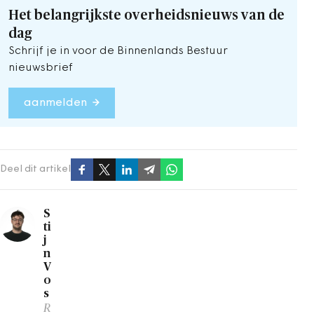
Het belangrijkste overheidsnieuws van de
dag
Schrijf je in voor de Binnenlands Bestuur
nieuwsbrief
aanmelden
Deel dit artikel
S
ti
j
n
V
o
s
R