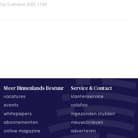
Op 5 oktober 2025, 17:45
Meer Binnenlands Bestuur
Service & Contact
vacatures
klantenservice
events
colofon
whitepapers
ingezonden stukken
abonnementen
nieuwsbrieven
online magazine
adverteren