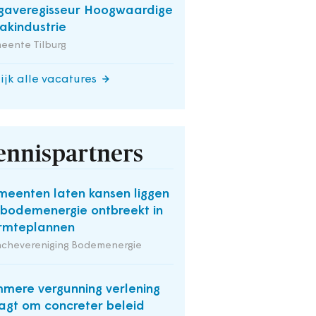
averegisseur Hoogwaardige
kindustrie
eente Tilburg
ijk alle vacatures
ennispartners
eenten laten kansen liggen
 bodemenergie ontbreekt in
rmteplannen
nchevereniging Bodemenergie
mmere vergunning verlening
agt om concreter beleid