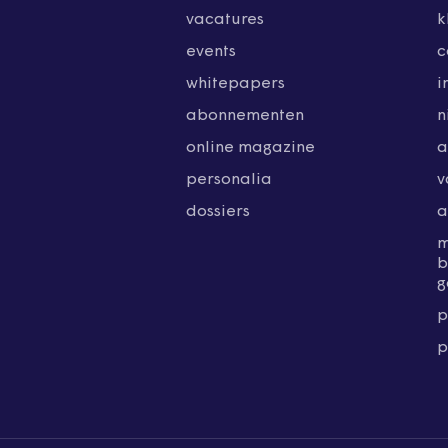
vacatures
k
events
c
whitepapers
i
abonnementen
n
online magazine
a
personalia
v
dossiers
a
b
g
p
p