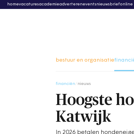
home
vacatures
academie
adverteren
events
nieuwsbrief
online
bestuur en organisatie
financi
financiën
/
nieuws
Hoogste ho
Katwijk
In 2026 betalen hondeneige