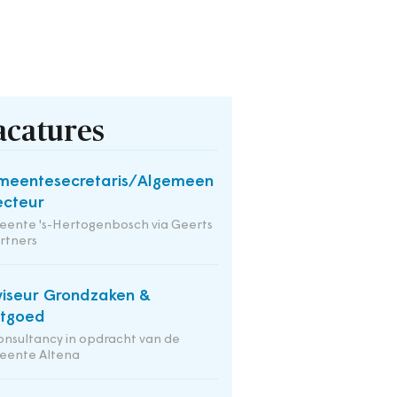
acatures
meentesecretaris/Algemeen
ecteur
ente 's-Hertogenbosch via Geerts
rtners
iseur Grondzaken &
stgoed
onsultancy in opdracht van de
eente Altena