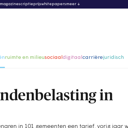
 magazine
scriptieprijs
whitepapers
meer
ën
ruimte en milieu
sociaal
digitaal
carrière
juridisch
ndenbelasting in
naren in 101 gemeenten een tarief, vorig jaar 