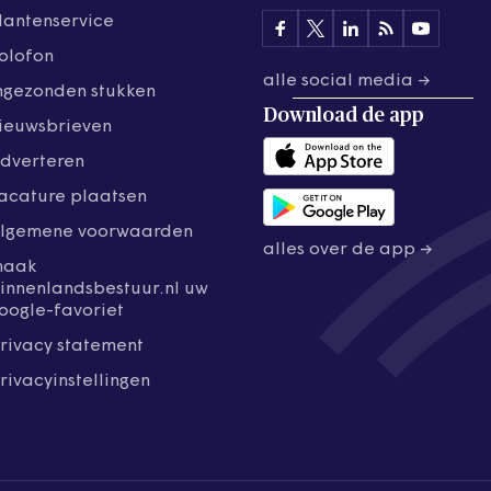
lantenservice
olofon
alle social media →
ngezonden stukken
Download de
app
ieuwsbrieven
dverteren
acature plaatsen
lgemene voorwaarden
alles over de app →
maak
innenlandsbestuur.nl uw
oogle-favoriet
rivacy statement
rivacyinstellingen