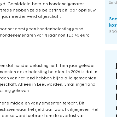
Solv
laagd. Gemiddeld betalen hondeneigenaren
urstede hebben ze de belasting dit jaar opnieuw
 jaar eerder werd afgeschaft.
Soc
kos
voor het eerst geen hondenbelasting geïnd,
BDO 
hondeneigenaren vorig jaar nog 113,40 euro
ten dat hondenbelasting heft. Tien jaar geleden
eenten deze belasting betalen. In 2026 is dat in
orden van het land hebben bijna alle gemeenten
eschaft. Alleen in Leeuwarden, Smallingerland
sting geheven.
mene middelen van gemeenten terecht. Dit
slissen waar het geld aan wordt uitgegeven. Het
g per se wordt gebruikt om de overlast van