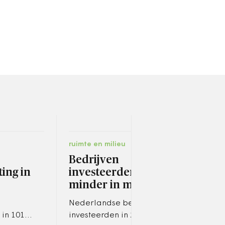
ruimte en milieu
fina
Bedrijven
Gee
ing in
investeerden veel
vas
minder in milieu
Stop
fina
Nederlandse bedrijven
maat
in 101
investeerden in 2024 bijna 40