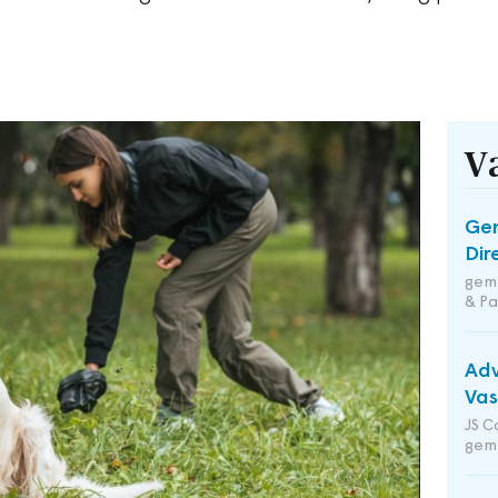
V
Ge
Dir
geme
& Pa
Adv
Va
JS C
gem