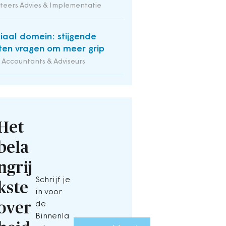
iteers Advies & Implementatie
iaal domein: stijgende
ten vragen om meer grip
Accountants & Adviseurs
Het
bela
ngrij
Schrijf je
kste
in voor
over
de
Binnenla