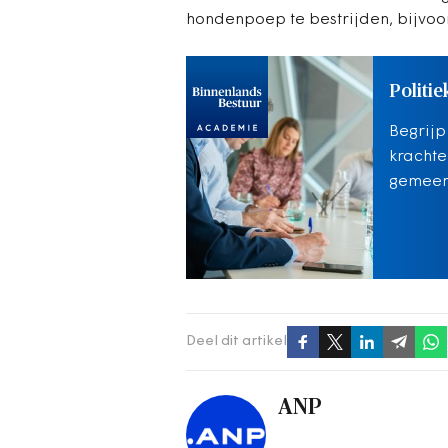
hondenpoep te bestrijden, bijvo
Politie
Begrijp
krachte
gemeent
Deel dit artikel
ANP