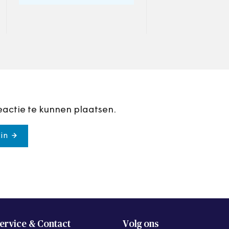
gemeenten een tar
jaar waren dat er
eactie te kunnen plaatsen.
in
ervice & Contact
Volg ons