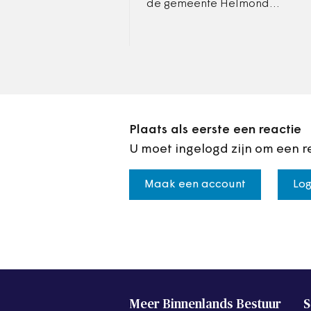
de gemeente Helmond
tussen de 6.000 en 8.000
arbeidsmigranten.
Plaats als eerste een reactie
U moet ingelogd zijn om een r
Maak een account
Log
Meer Binnenlands Bestuur
S