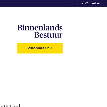
inloggen
zoeken
abonneer nu
waren dat