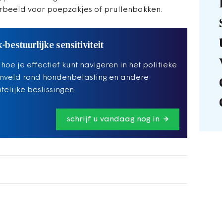
orbeeld voor poepzakjes of prullenbakken.
k-bestuurlijke sensitiviteit
 hoe je effectief kunt navigeren in het politieke
nveld rond hondenbelasting en andere
elijke beslissingen.
schrijf u vandaag nog in