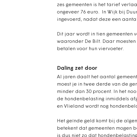
zes gemeenten is het tarief ver
ongeveer 76 euro. In Wijk bij Du
ingevoerd, nadat deze een aantal
Dit jaar wordt in tien gemeenten 
waaronder De Bilt. Daar moesten 
betalen voor hun viervoeter.
Daling zet door
Al jaren daalt het aantal gemeen
moest je in twee derde van de gem
minder dan 30 procent. In het no
de hondenbelasting inmiddels afg
en Vlieland wordt nog hondenbela
Het geïnde geld komt bij de alge
betekent dat gemeenten mogen be
is dus niet zo dat hondenbelastin