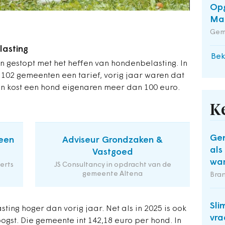
Opg
Maa
Gem
asting
Bek
n gestopt met het heffen van hondenbelasting. In
102 gemeenten een tarief, vorig jaar waren dat
en kost een hond eigenaren meer dan 100 euro.
K
Gem
een
Adviseur Grondzaken &
als
Vastgoed
wa
erts
JS Consultancy in opdracht van de
gemeente Altena
Bra
Sli
ting hoger dan vorig jaar. Net als in 2025 is ook
vra
hoogst. Die gemeente int 142,18 euro per hond. In