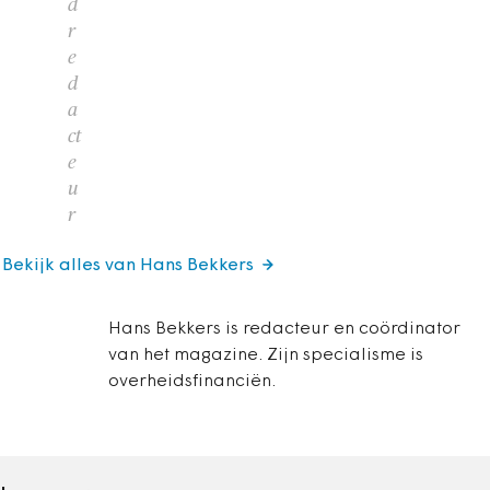
d
r
e
d
a
ct
e
u
r
Bekijk alles van Hans Bekkers
Hans Bekkers is redacteur en coördinator
van het magazine. Zijn specialisme is
overheidsfinanciën.