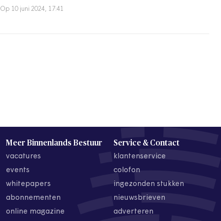
Op 10 juni 2024, 17:41
Meer Binnenlands Bestuur
Service & Contact
vacatures
klantenservice
events
colofon
whitepapers
ingezonden stukken
abonnementen
nieuwsbrieven
online magazine
adverteren