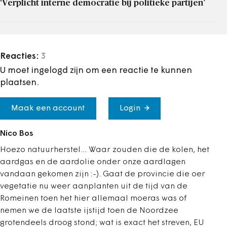
‘Verplicht interne democratie bij politieke partijen’
Reacties:
3
U moet ingelogd zijn om een reactie te kunnen
plaatsen.
Maak een account
Login
Nico Bos
Hoezo natuurherstel... Waar zouden die de kolen, het
aardgas en de aardolie onder onze aardlagen
vandaan gekomen zijn :-). Gaat de provincie die oer
vegetatie nu weer aanplanten uit de tijd van de
Romeinen toen het hier allemaal moeras was of
nemen we de laatste ijstijd toen de Noordzee
grotendeels droog stond; wat is exact het streven, EU