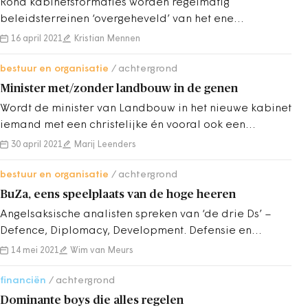
Rond kabinetsformaties worden regelmatig
beleidsterreinen ‘overgeheveld’ van het ene
departement naar het andere.
16 april 2021
Kristian Mennen
bestuur en organisatie
achtergrond
Minister met/zonder landbouw in de genen
Wordt de minister van Landbouw in het nieuwe kabinet
iemand met een christelijke én vooral ook een
agrarische achtergrond?
30 april 2021
Marij Leenders
bestuur en organisatie
achtergrond
BuZa, eens speelplaats van de hoge heeren
Angelsaksische analisten spreken van ‘de drie Ds’ –
Defence, Diplomacy, Development. Defensie en
diplomatie: zekerheden van kabinetsformatie
14 mei 2021
Wim van Meurs
financiën
achtergrond
Dominante boys die alles regelen