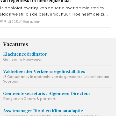
Van regentesk tot menselijke maat
In de slotaflevering van de serie over de ministeries
staan we stil bij de bestuurscultuur. Hoe heeft die zich
de afgelopen decennia…
9 juli 2021
Een auteur
Vacatures
Klachtencoördinator
Gemeente Nieuwegein
Vakbeheerder Verkeersregelinstallaties
JS Consultancy in opdracht van de gemeente Leidschendam-
Voorburg
Gemeentesecretaris / Algemeen Directeur
Dongen via Geerts & partners
Assetmanager Riool en Klimaatadaptie