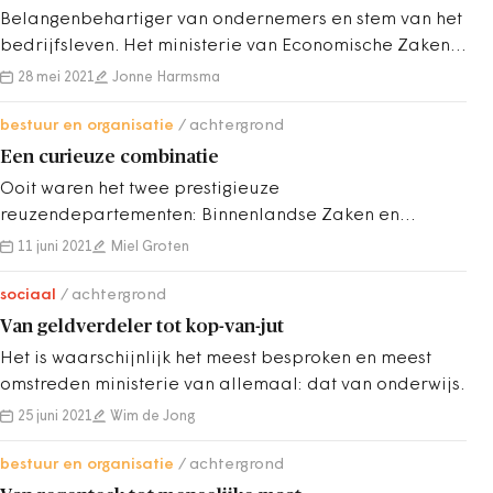
Belangenbehartiger van ondernemers en stem van het
bedrijfsleven. Het ministerie van Economische Zaken
(EZ) richt zich op bedrijvigheid.
28 mei 2021
Jonne Harmsma
bestuur en organisatie
achtergrond
Een curieuze combinatie
Ooit waren het twee prestigieuze
reuzendepartementen: Binnenlandse Zaken en
Koloniën. In de twintigste eeuw slankten beide
11 juni 2021
Miel Groten
ministeries af.
sociaal
achtergrond
Van geldverdeler tot kop-van-jut
Het is waarschijnlijk het meest besproken en meest
omstreden ministerie van allemaal: dat van onderwijs.
25 juni 2021
Wim de Jong
bestuur en organisatie
achtergrond