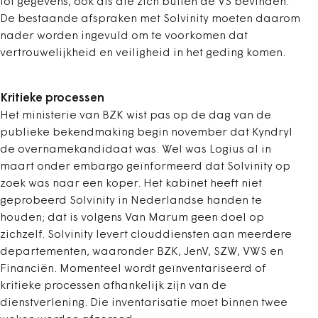
tot gegevens, ook als die zich buiten de VS bevinden.
De bestaande afspraken met Solvinity moeten daarom
nader worden ingevuld om te voorkomen dat
vertrouwelijkheid en veiligheid in het geding komen.
Kritieke processen
Het ministerie van BZK wist pas op de dag van de
publieke bekendmaking begin november dat Kyndryl
de overnamekandidaat was. Wel was Logius al in
maart onder embargo geïnformeerd dat Solvinity op
zoek was naar een koper. Het kabinet heeft niet
geprobeerd Solvinity in Nederlandse handen te
houden; dat is volgens Van Marum geen doel op
zichzelf. Solvinity levert clouddiensten aan meerdere
departementen, waaronder BZK, JenV, SZW, VWS en
Financiën. Momenteel wordt geïnventariseerd of
kritieke processen afhankelijk zijn van de
dienstverlening. Die inventarisatie moet binnen twee