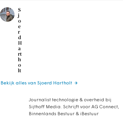
S
j
o
e
r
d
H
a
rt
h
o
lt
Bekijk alles van Sjoerd Hartholt
Journalist technologie & overheid bij
Sijthoff Media. Schrijft voor AG Connect,
Binnenlands Bestuur & iBestuur