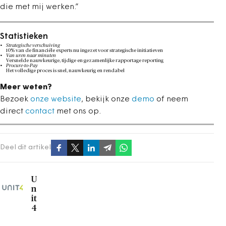
die met mij werken.”
Statistieken
Strategische verschuiving
10% van de financiële experts nu ingezet voor strategische initiatieven
Van uren naar minuten
Versnelde nauwkeurige, tijdige en gezamenlijke rapportage reporting
Procure-to-Pay
Het volledige proces is snel, nauwkeurig en rendabel
Meer weten?
Bezoek
onze website
, bekijk onze
demo
of neem
direct
contact
met ons op.
Deel dit artikel
U
n
it
4