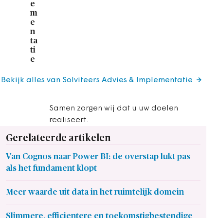
e
m
e
n
ta
ti
e
Bekijk alles van Solviteers Advies & Implementatie
Samen zorgen wij dat u uw doelen
realiseert.
Gerelateerde artikelen
Van Cognos naar Power BI: de overstap lukt pas
als het fundament klopt
Meer waarde uit data in het ruimtelijk domein
Slimmere, efficientere en toekomstigbestendige