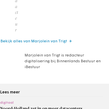
d
a
ct
e
u
r
Bekijk alles van Marjolein van Trigt
Marjolein van Trigt is redacteur
digitalisering bij Binnenlands Bestuur en
iBestuur
Lees meer
digitaal
Noord-Holland zet in op meer datacenters