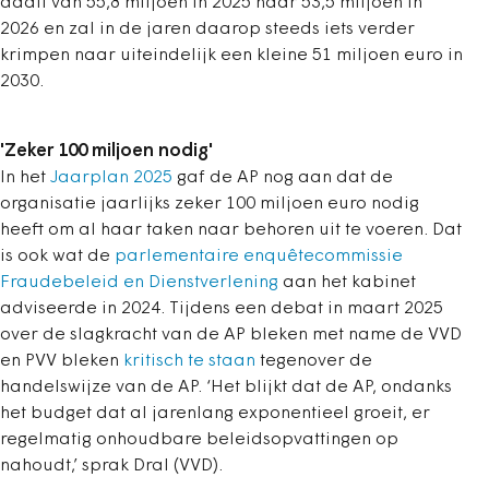
daalt van 55,8 miljoen in 2025 naar 53,5 miljoen in
2026 en zal in de jaren daarop steeds iets verder
krimpen naar uiteindelijk een kleine 51 miljoen euro in
2030.
'Zeker 100 miljoen nodig'
In het
Jaarplan 2025
gaf de AP nog aan dat de
organisatie jaarlijks zeker 100 miljoen euro nodig
heeft om al haar taken naar behoren uit te voeren. Dat
is ook wat de
parlementaire enquêtecommissie
Fraudebeleid en Dienstverlening
aan het kabinet
adviseerde in 2024. Tijdens een debat in maart 2025
over de slagkracht van de AP bleken met name de VVD
en PVV bleken
kritisch te staan
tegenover de
handelswijze van de AP. ‘Het blijkt dat de AP, ondanks
het budget dat al jarenlang exponentieel groeit, er
regelmatig onhoudbare beleidsopvattingen op
nahoudt,’ sprak Dral (VVD).