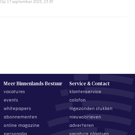
Op 17 september 2025, 23:39
Meer Binnenlands Bestuur
Service & Contact
vacatures
klantenservice
events
colofon
whitepapers
ingezonden stukken
abonnementen
nieuwsbrieven
online magazine
adverteren
personalia
vacature plaatsen