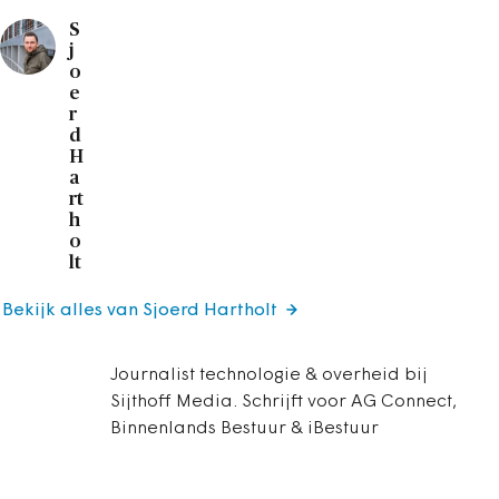
S
j
o
e
r
d
H
a
rt
h
o
lt
Bekijk alles van Sjoerd Hartholt
Journalist technologie & overheid bij
Sijthoff Media. Schrijft voor AG Connect,
Binnenlands Bestuur & iBestuur