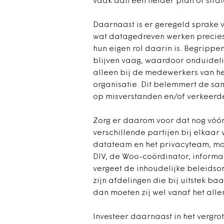
vaak aan een helder plan of stra
Daarnaast is er geregeld sprake 
wat datagedreven werken precies
hun eigen rol daarin is. Begrippen
blijven vaag, waardoor onduideli
alleen bij de medewerkers van he
organisatie. Dit belemmert de sam
op misverstanden en/of verkeer
Zorg er daarom voor dat nog vóó
verschillende partijen bij elkaa
datateam en het privacyteam, maa
DIV, de Woo-coördinator, informat
vergeet de inhoudelijke beleidson
zijn afdelingen die bij uitstek b
dan moeten zij wel vanaf het al
Investeer daarnaast in het vergr