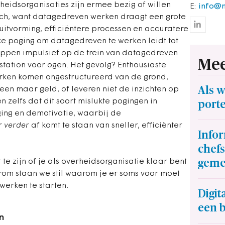
eidsorganisaties zijn ermee bezig of willen
E:
info@m
isch, want datagedreven werken draagt een grote
uitvorming, efficiëntere processen en accuratere
ke poging om datagedreven te werken leidt tot
appen impulsief op de trein van datagedreven
Mee
tation voor ogen. Het gevolg? Enthousiaste
rken komen ongestructureerd van de grond,
Als 
lleen maar geld, of leveren niet de inzichten op
zelfs dat dit soort mislukte pogingen in
porte
ging en demotivatie, waarbij de
r
verder
af komt te staan van sneller, efficiënter
Infor
chefs
geme
te zijn of je als overheidsorganisatie klaar bent
om staan we stil waarom je er soms voor moet
erken te starten.
Digit
een b
n