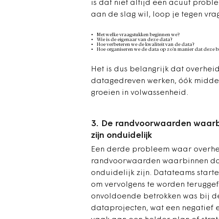
is dat niet altijd een acuut pro
aan de slag wil, loop je tegen vra
Met welke vraagstukken beginnen we?
Wie is de eigenaar van deze data?
Hoe verbeteren we de kwaliteit van de data?
Hoe organiseren we de data op zo’n manier dat deze b
Het is dus belangrijk dat overhei
datagedreven werken, óók middele
groeien in volwassenheid.
3. De randvoorwaarden waarbi
zijn onduidelijk
Een derde probleem waar overhei
randvoorwaarden waarbinnen da
onduidelijk zijn. Datateams star
om vervolgens te worden teruggef
onvoldoende betrokken was bij de 
dataprojecten, wat een negatief e