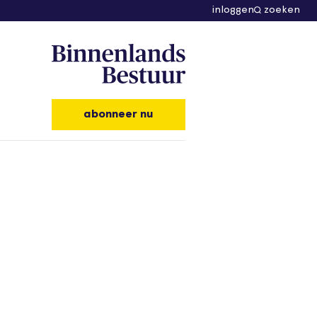
inloggen
zoeken
abonneer nu