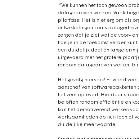
“We kunnen het toch gewoon prob
datagedreven werken. Vaak begin
pilotfase. Het is niet erg om als 
ontwikkelingen zoals datagedreve
zorgen dat je ziet wat de voor- e
hoe je in de toekomst verder kunt 
een duidelijk doel én langetermij
uitgevoerd met het grotere plaatje 
rondom datagedreven werken blijv
Het gevolg hiervan? Er wordt vee
aanschaf van softwarepakketten o
het veel oplevert. Hierdoor stroo
beloften rondom efficiëntie en ko
kan het demotiverend werken voor
werkzaamheden op hun toch al v
duidelijke meerwaarde.