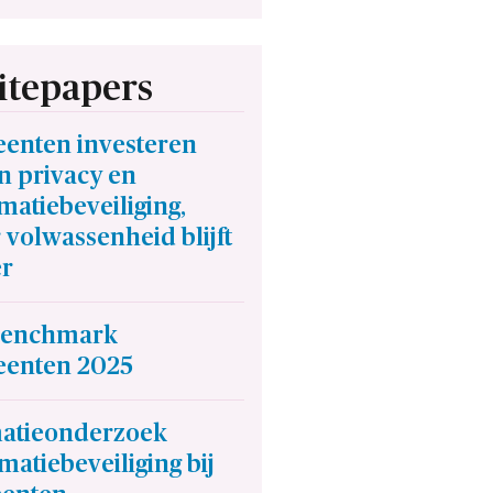
tepapers
enten investeren
in privacy en
matiebeveiliging,
volwassenheid blijft
er
Benchmark
enten 2025
atieonderzoek
matiebeveiliging bij