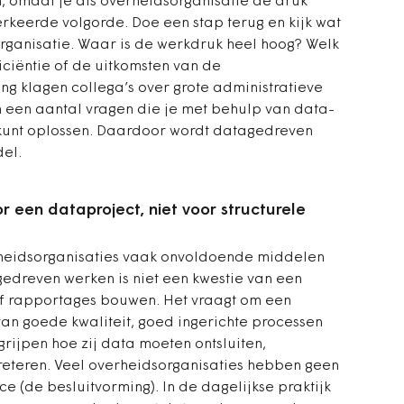
 omdat je als overheidsorganisatie de druk
verkeerde volgorde. Doe een stap terug en kijk wat
organisatie. Waar is de werkdruk heel hoog? Welk
ficiëntie of de uitkomsten van de
g klagen collega’s over grote administratieve
 een aantal vragen die je met behulp van data-
 kunt oplossen. Daardoor wordt datagedreven
el.
r een dataproject, niet voor structurele
heidsorganisaties vaak onvoldoende middelen
gedreven werken is niet een kwestie van een
f rapportages bouwen. Het vraagt om een
van goede kwaliteit, goed ingerichte processen
ijpen hoe zij data moeten ontsluiten,
reteren. Veel overheidsorganisaties hebben geen
 (de besluitvorming). In de dagelijkse praktijk