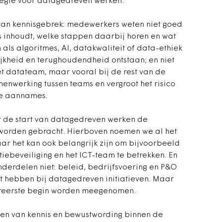
tegie voor datagedreven werken.
van kennisgebrek: medewerkers weten niet goed
 inhoudt, welke stappen daarbij horen en wat
 als algoritmes, AI, datakwaliteit of data-ethiek
jkheid en terughoudendheid ontstaan; en niet
t datateam, maar vooral bij de rest van de
enwerking tussen teams en vergroot het risico
de aannames.
r de start van datagedreven werken de
r worden gebracht. Hierboven noemen we al het
r het kan ook belangrijk zijn om bijvoorbeeld
iebeveiliging en het ICT-team te betrekken. En
derdelen niet: beleid, bedrijfsvoering en P&O
aat hebben bij datagedreven initiatieven. Maar
lereerste begin worden meegenomen.
oten van kennis en bewustwording binnen de