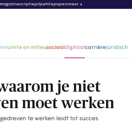
 magazine
scriptieprijs
whitepapers
meer
ën
ruimte en milieu
sociaal
digitaal
carrière
juridisch
waarom je niet
ven moet werken
edreven te werken leidt tot succes.