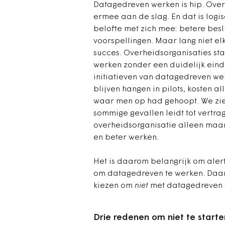
Datagedreven werken is hip. Overh
ermee aan de slag. En dat is log
belofte met zich mee: betere besl
voorspellingen. Maar lang niet el
succes. Overheidsorganisaties st
werken zonder een duidelijk einds
initiatieven van datagedreven we
blijven hangen in pilots, kosten a
waar men op had gehoopt. We zien 
sommige gevallen leidt tot vertra
overheidsorganisatie alleen maa
en beter werken.
Het is daarom belangrijk om alert 
om datagedreven te werken. Daar
kiezen om
niet
met datagedreven w
Drie redenen om niet te starte