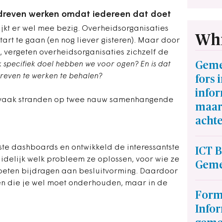
edreven werken omdat iedereen dat doet
jkt er wel mee bezig. Overheidsorganisaties
Whi
rt te gaan (en nog liever gisteren). Maar door
 vergeten overheidsorganisaties zichzelf de
Geme
k specifiek doel hebben we voor ogen? En is dat
reven te werken te behalen?
fors 
infor
 vaak stranden op twee nauw samenhangende
maar 
acht
te dashboards en ontwikkeld de interessantste
ICT 
idelijk welk probleem ze oplossen, voor wie ze
Geme
oeten bijdragen aan besluitvorming. Daardoor
ten die je wel moet onderhouden, maar in de
Form
Infor