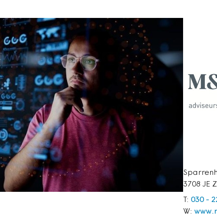
Sparrenh
3708 JE Z
T:
030 - 
W:
www.m