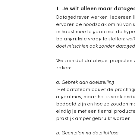
1. Je wilt alleen maar datag
Datagedreven werken: iedereen li
ervaren de noodzaak om nú van sta
in haast mee te gaan met de hype,
belangrijkste vraag te stellen:
wel
doel misschien ook zonder dataged
We zien dat datahype-projecten
zaken:
a. Gebrek aan doelstelling
Het datateam bouwt de prachtigs
algoritmes, maar het is vaak ondu
bedoeld zijn en hoe ze zouden m
eindig je met een tiental produc
praktijk amper gebruikt worden.
b. Geen plan na de pilotfase