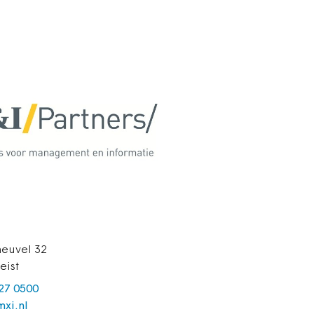
euvel 32
eist
227 0500
xi.nl