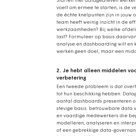
Starten met datagedreven werken,
voelt om ermee te starten, is de 
de échte knelpunten zijn in jouw 
team heeft weinig inzicht in de ef
werkzaamheden? Bij welke afdelin
last? Formuleer op basis daarvan
analyse en dashboarding wilt en
werken geen doel, maar een midd
2. Je hebt alleen middelen voo
verbetering
Een tweede probleem is dat over
tot hun beschikking hebben. Data
aantal dashboards presenteren o
stevige basis: betrouwbare data 
en vaardige medewerkers die begr
modelleren, analyseren en interp
of een gebrekkige data-governance