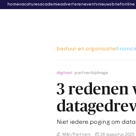
home
vacatures
academie
adverteren
events
nieuwsbrief
online
bestuur en organisatie
financi
digitaal
/
partnerbijdrage
3 redenen 
datagedre
Niet iedere poging om datag
M&I/Partners
28 augustus 2025