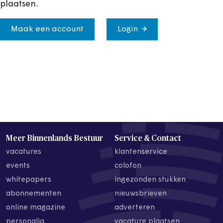
plaatsen.
Maak een account
Login
Meer Binnenlands Bestuur
Service & Contact
vacatures
klantenservice
events
colofon
whitepapers
ingezonden stukken
abonnementen
nieuwsbrieven
online magazine
adverteren
personalia
vacature plaatsen