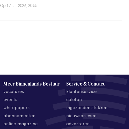
Op 17 juni 2026, 20:55
Meer Binnenlands Bestuur
Service & Contact
vacatures
klantenservice
events
colofon
whitepapers
ingezonden stukken
abonnementen
nieuwsbrieven
online magazine
adverteren