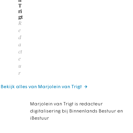
n
T
ri
gt
R
e
d
a
ct
e
u
r
Bekijk alles van Marjolein van Trigt
Marjolein van Trigt is redacteur
digitalisering bij Binnenlands Bestuur en
iBestuur