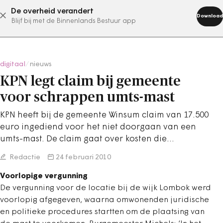
De overheid verandert
abonneer nu
Download
Blijf bij met de Binnenlands Bestuur app
digitaal
/
nieuws
KPN legt claim bij gemeente
voor schrappen umts-mast
KPN heeft bij de gemeente Winsum claim van 17.500
euro ingediend voor het niet doorgaan van een
umts-mast. De claim gaat over kosten die…
Redactie
24 februari 2010
Voorlopige vergunning
De vergunning voor de locatie bij de wijk Lombok werd
voorlopig afgegeven, waarna omwonenden juridische
en politieke procedures startten om de plaatsing van