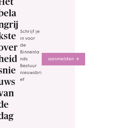
Het
bela
ngrij
Schrijf je
kste
in voor
over
de
Binnenla
heid
nds
aanmelden
Bestuur
snie
nieuwsbri
uws
ef
van
de
dag