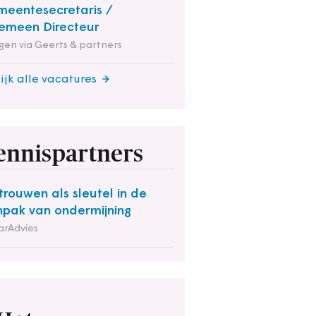
eentesecretaris /
emeen Directeur
en via Geerts & partners
ijk alle vacatures
ennispartners
trouwen als sleutel in de
pak van ondermijning
arAdvies