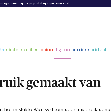
 magazine
scriptieprijs
whitepapers
meer
ën
ruimte en milieu
sociaal
digitaal
carrière
juridisch
ruik gemaakt van
an het mislukte Wia-systeem geen misbruik gem