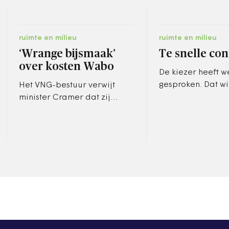
ruimte en milieu
ruimte en milieu
‘Wrange bijsmaak’
Te snelle con
over kosten Wabo
De kiezer heeft w
gesproken. Dat wi
Het VNG-bestuur verwijt
één op de vier ki
minister Cramer dat zij
rest verscheurde 
afspraken niet nakomt. ‘We
stembiljet voor 
zijn verrast over de hardheid
waarmee het kabinet dit…