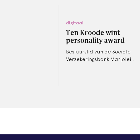
digitaal
Ten Kroode wint
personality award
Bestuurslid van de Sociale
Verzekeringsbank Marjolein
ten Kroode is verkozen tot
ICT Personality 2008.