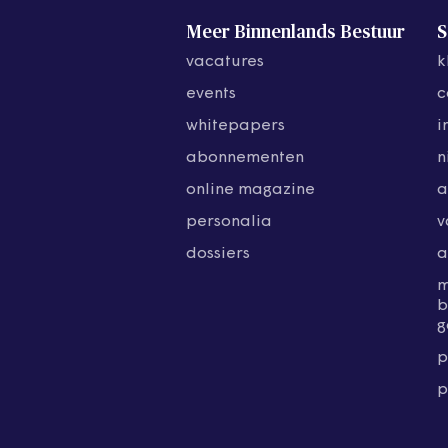
Meer Binnenlands Bestuur
S
vacatures
k
events
c
whitepapers
i
abonnementen
n
online magazine
a
personalia
v
dossiers
a
b
g
p
p