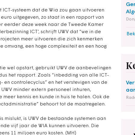
Gem
 ICT-systeem dat de Wia zou gaan uitvoeren
Alg
en euro uitgegeven, zo staat in een rapport van
Dong
ner eerder deze week naar de Tweede Kamer
Herbezinning ICT’, schrijft UWV dat “we in de
Bek
ojecten meer uitvoeren die zich kenmerken
te omvang, een hoge complexiteit en een hoog
K
ntie wel opstart, gebruikt UWV de aanbevelingen
s het rapport. Zoals “inbedding van alle ICT-
g- en controlecyclus” en het verstevigen van de
Ver
l UWV minder extern personeel inhuren,
aan
ie meer kennis en kunde in huis te halen. Ook de
Rad
ectadministratie” behoort tot de maatregelen.
s mislukt, is UWV de bestaande systemen aan
de vijf jaar de WIA kunnen uitvoeren. Die
ens 11 miljoen euro kosten. (MH)