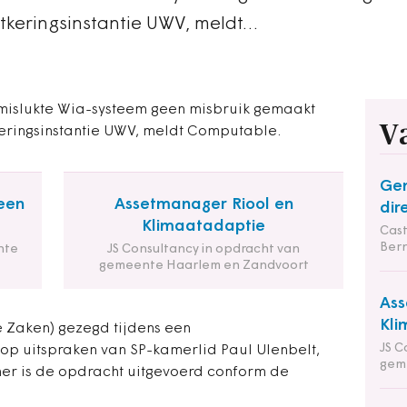
itkeringsinstantie UWV, meldt…
 mislukte Wia-systeem geen misbruik gemaakt
V
keringsinstantie UWV, meldt Computable.
Gem
een
Assetmanager Riool en
dir
Klimaatadaptie
Cas
Ber
nte
JS Consultancy in opdracht van
gemeente Haarlem en Zandvoort
Ass
Kli
e Zaken) gezegd tijdens een
JS C
 op uitspraken van SP-kamerlid Paul Ulenbelt,
gem
er is de opdracht uitgevoerd conform de