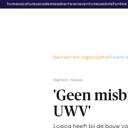
home
vacatures
academie
adverteren
events
nieuwsbrief
online
bestuur en organisatie
financi
digitaal
/
nieuws
'Geen misb
UWV'
Logica heeft bij de bouw v