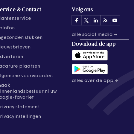
ervice & Contact
Volg ons
lantenservice
olofon
alle social media →
ngezonden stukken
Download de
app
ieuwsbrieven
dverteren
acature plaatsen
lgemene voorwaarden
alles over de app →
maak
innenlandsbestuur.nl uw
oogle-favoriet
rivacy statement
rivacyinstellingen