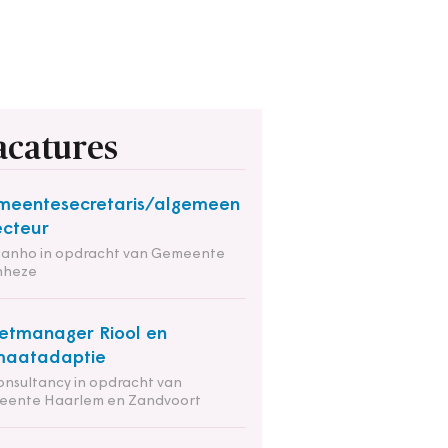
acatures
eentesecretaris/algemeen
ecteur
tanho in opdracht van Gemeente
nheze
etmanager Riool en
maatadaptie
onsultancy in opdracht van
eente Haarlem en Zandvoort