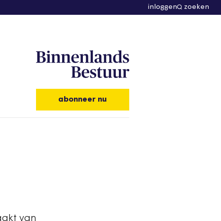
inloggen
zoeken
abonneer nu
aakt van