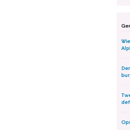
Ger
Wie
Al
Der
bur
Twe
def
Ops